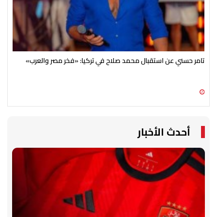
تامر حسني عن استقبال محمد صلاح في تركيا: «فخر مصر والعرب»
من 2006 لـ 2026.. لبلبة "أم هنيدي" للمرة ال
06 أغسطس 2026 01:37 م
06 أغسطس 2026 01:25 م
أحدث الأخبار