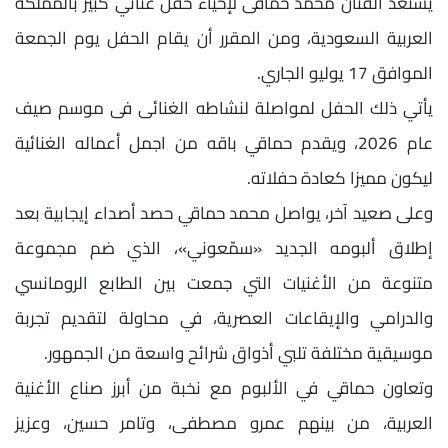
يستعد الفنان محمد حماقى لإحياء حفل غنائي كبير بالمملكة
العربية السعودية، ومن المقرر أن يقام الحفل يوم الجمعة
الموافق 17 يوليو الجاري.
يأتي ذلك الحفل لمواصلة لنشاطه الغنائى فى موسم صيف
عام 2026، ويقدم حماقي باقه من اجمل أعماله الغنائية
ليكون مميزا كعادة حفلاته.
وعلى صعيد آخر، يواصل محمد حماقي حصد أصداء إيجابية بعد
إطلاق ألبومه الجديد «سمّعوني»، الذي ضم مجموعة
متنوعة من الأغنيات التي جمعت بين الطابع الرومانسي
والدرامي والإيقاعات العصرية، في محاولة لتقديم تجربة
موسيقية مختلفة تلبي أذواق شرائح واسعة من الجمهور.
وتعاون حماقي في الألبوم مع نخبة من أبرز صناع الأغنية
العربية، من بينهم عمرو مصطفى، وتامر حسين، وعزيز