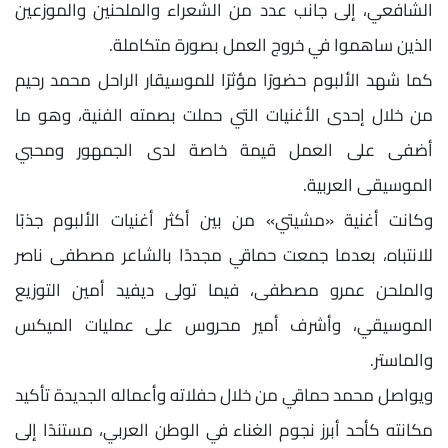
الشافعي، إلى جانب عدد من الشعراء والملحنين والموزعين
الذين ساهموا في خروج العمل بصورة متكاملة.
كما شهد الألبوم حضورًا مؤثرًا للموسيقار الراحل محمد رحيم
من خلال إحدى الأغنيات التي حملت بصمته الفنية، وهو ما
أضفى على العمل قيمة خاصة لدى الجمهور ومحبي
الموسيقى العربية.
وكانت أغنية «مشيتي» من بين أكثر أغنيات الألبوم جذبًا
للانتباه، بعدما جمعت حماقي مجددًا بالشاعر مصطفى ناصر
والملحن عمرو مصطفى، فيما تولى ديفيد أمين التوزيع
الموسيقي، وأشرف أمير محروس على عمليات الميكس
والماستر.
ويواصل محمد حماقي من خلال حفلاته وأعماله الجديدة تأكيد
مكانته كأحد أبرز نجوم الغناء في الوطن العربي، مستندًا إلى