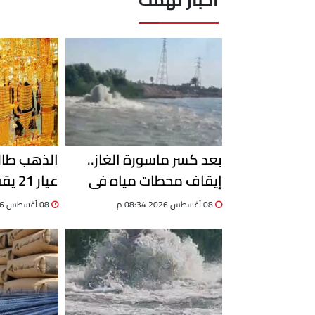
بعد كسر ماسورة الغاز..
الذهب طالع
إيقاف محطات مياه في
الإسماعيلية وسحب عينات
والجنيه الذهب
08 أغسطس 2026 08:34 م
08 أغسطس 2026 08:07 م
للتأكد من سلامتها