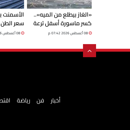
«الغاز بيطلع من الميه»..
الأسمنت بك
كسر ماسورة أسفل ترعة
سعر الطن 
الإسماعيلية وتحرك عاجل
08 أغسطس 2026 07:42 م
08 أغسطس 2026 07:41 م
للسيطرة على التسرب
2026
أخبار
فن
رياضة
اقتص