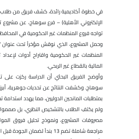
الإلكتروني ا
الإلكتروني الأهلية) – فرع سوهاج، عن مشروع تخر
تواجه فروع المنظمات غير الحكومية في المحافظا
وحمل المشروع، الذي نوقش مؤخراً تحت عنوان "تقي
المنظمات غير الحكومية واقتراح أدوات لإعداد تق
المالية بالقطاع غير الربحي.
وأوضح الفريق البحثي أن الدراسة ركزت على ت
سوهاج. وكشفت النتائج عن تحديات جوهرية، أبرزه
بمتطلبات المانحين الدوليين، مما يهدد استدامة تم
ولم يكتفِ الطلاب بالتشخيص النظري، بل صمموا ث
مصروفات المشروع، ونموذج تحليل فروق الموازنة
مراجعة شاملة تضم 13 بنداً لضمان الجودة قبل الإرسال للمانحين.