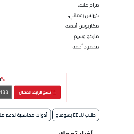
مرام علاء،
كيرلس روماني،
مكاريوس أسعد،
ماركو وسيم
محمود أحمد،
ا
نسخ الرابط المقال
طلاب EELU بسوهاج
أدوات محاسبية لدعم من
آخبار تهمك