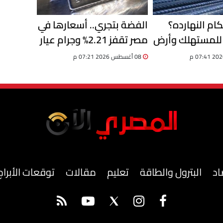
ام النهارده؟
الفضة بتجري.. أسعارها في
للمستهلك وأرض
مصر تقفز 2.21% وجرام عيار
المصنع السبت 8 أغسطس
999 يصل لـ101 جنيه
08 أغسطس 2026 07:21 م
اد
البترول والطاقة
تعليم
مقالات
توقعات الأبراج