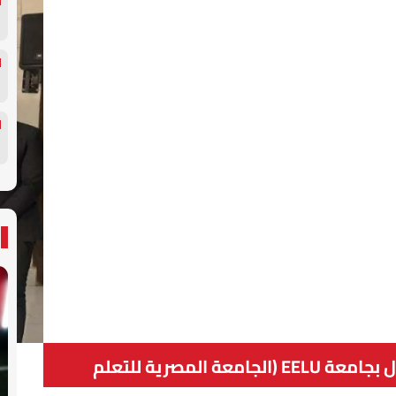
فريق من طلاب كلية إدارة الأعمال بجامعة EELU (الجامعة المصرية للتعلم