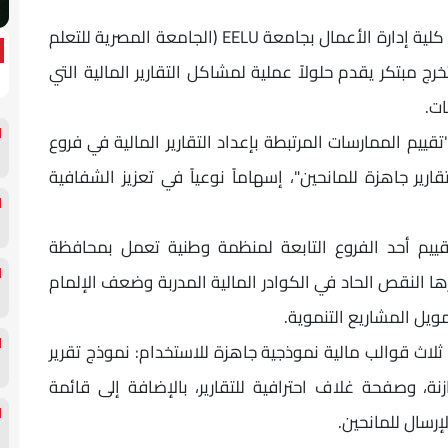
لأهلية) – فرع سوهاج
في خطوة أكاديمية رائدة، كشف فريق من طلاب كلية إدارة الأعمال بجامعة EELU (الجامعة المصرية للتعلم
ج مبتكر يقدم حلولاً عملية لمشاكل التقارير المالية التي
ت.
يم الممارسات المرتبطة بإعداد التقارير المالية في فروع
ارير جاهزة للمانحين"، إسهاماً نوعياً في تعزيز الشفافية
قييم أحد الفروع التابعة لمنظمة وطنية تعمل بمحافظة
ا النقص الحاد في الكوادر المالية المدربة وضعف الإلمام
ويل المشاريع التنموية.
لاث قوالب مالية نموذجية جاهزة للاستخدام: نموذج تقرير
، وصفحة غلاف احترافية للتقارير، بالإضافة إلى قائمة