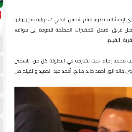
يستعد النجم محمد إمام والمخرج أحمد خالد موسي لإستئناف تصوير فيلم شمس الزناتي 2، نهاية شهر يوليو
صل فريق العمل التحضيرات المكثفة للعودة إلى مواقع
ريق الفيلم.
دد من النجوم بجانب محمد إمام، حيث يشاركه في البطولة كل من، ياسمين
 خالد انور، أحمد خالد صالح، أحمد عبد الحميد والفيلم من