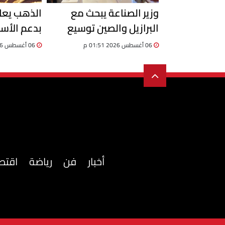
وزير الصناعة يبحث مع
الذهب يعاو
البرازيل والصين توسيع
بدعم الأسو
الشراكات الصناعية وجذب
والجنيه يكب
06 أغسطس 2026 01:51 م
06 أغسطس 2026 01:23 م
الاستثمارات
أخبار
فن
رياضة
اقتص