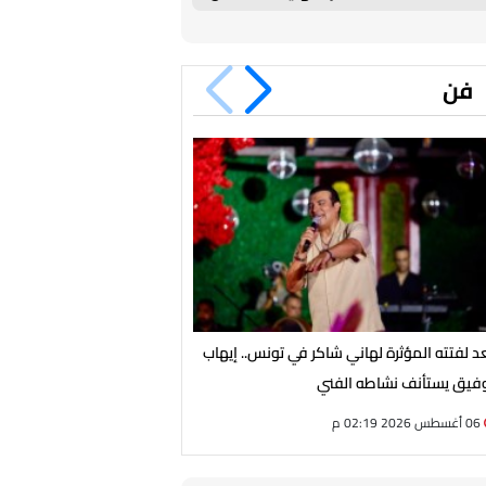
فن
د لفتته المؤثرة لهاني شاكر في تونس.. إيهاب
صناع فيلم "الجواهرجي" يعلقون
فيق يستأنف نشاطه الفني
اليومية
06 أغسطس 2026 02:19 م
06 أغسطس 2026 02:18 م