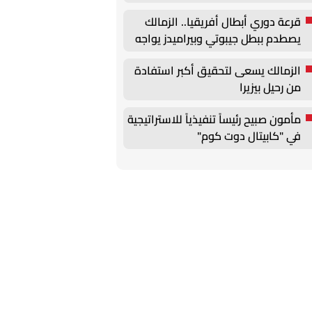
قرعة دوري أبطال أفريقيا.. الزمالك
يصطدم ببطل جيبوتي وبيراميدز يواجه
جورماهيا الكيني
الزمالك يسعى لتحقيق أكبر استفادة
من رحيل بيزيرا
مأمون صبيح رئيساً تنفيذياً للاستراتيجية
في "كابيتال دوت كوم"