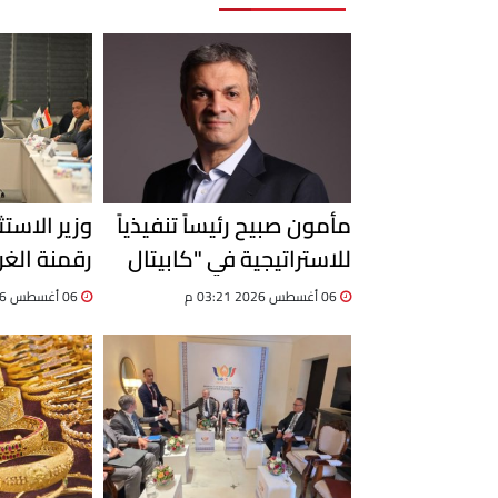
مأمون صبيح رئيساً تنفيذياً
وزير الاستث
للاستراتيجية في "كابيتال
رقمنة الغر
دوت كوم"
قاعدة بيان
06 أغسطس 2026 03:21 م
06 أغسطس 2026 03:17 م
للشركات