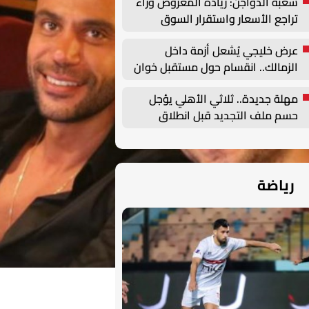
شعبة الدواجن: زيادة المعروض وراء
تراجع الأسعار واستقرار السوق
مرهون بهذه العوامل | خاص
عرض خليجي يُشعل أزمة داخل
الزمالك.. انقسام حول مستقبل خوان
بيزيرا
مهلة جديدة.. ثلاثي الأهلي يؤجل
حسم ملف التجديد قبل انطلاق
الموسم
رياضة