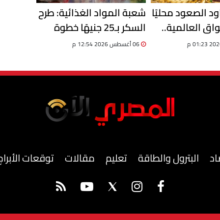
د الصعود محليًا
شعبة المواد الغذائية: طرح
اق العالمية..
السكر بـ25 جنيهًا خطوة
ح الارتفاع
لضبط الأسعار ومواجهة
06 أغسطس 2026 12:54 م
الاحتكار
اد
البترول والطاقة
تعليم
مقالات
توقعات الأبراج