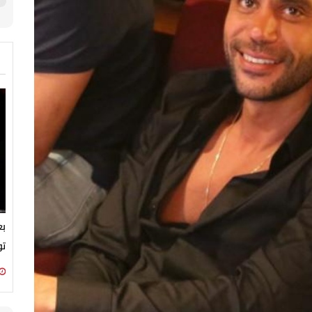
بع
تو