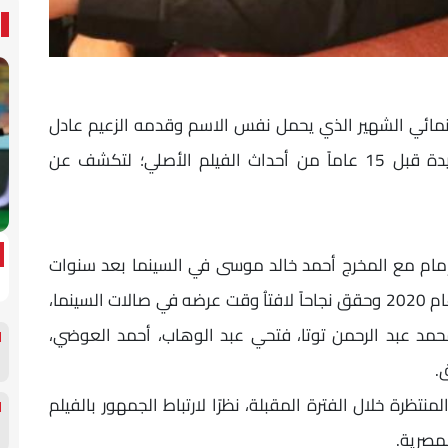
العمل السينمائي الشهير الذي يحمل نفس الاسم وقدمه الزعيم عادل
امام عام 1991، حيث تدور أحداث النسخة الجديدة قبل 15 عاماً من أحداث الفيلم الأصلي؛ لتكشف عن
مام مع المخرج أحمد خالد موسى في السينما بعد سنوات
من تقديمهما فيلم "لص بغداد" الذى تم عرضه عام 2020 وحقق نجاحاً لافتاُ وقت عرضه في صالات السينما،
حمد عبد الرحمن توتا، فتحي عبد الوهاب، أحمد العوضي،
.
 من أكثر الأعمال المنتظرة خلال الفترة المقبلة، نظرًا لارتباط الجمهور بالفيلم
لمصرية.