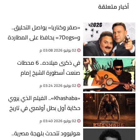
أخبار متعلقة
«صقر وكناريا» يواصل التحليق..
و«7Dogs» يحافظ على المطاردة
بدور العرض
02 يوليو 2026 03:08 م
في ذكرى ميلاده.. 6 محطات
صنعت أسطورة الشيخ إمام
وصوت البسطاء
02 يوليو 2026 03:24 م
«Khashaba».. الفيلم الذي يروي
حكاية أول بطل أولمبي في تاريخ
الهند
02 يوليو 2026 03:40 م
هوليوود تتحدث بلهجة مصرية..