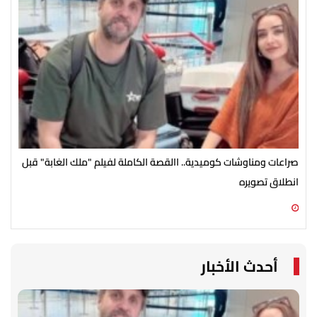
صراعات ومناوشات كوميدية.. االقصة الكاملة لفيلم "ملك الغابة" قبل
تام
انطلاق تصويره
ونس
09 أغسطس 2026 11:36 ص
09 أغسطس 2026 11:33 ص
أحدث الأخبار