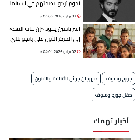
نجوم تركوا بصمتهم في السينما
العالمية
02 يوليو 2026 04:00 م
آسر ياسين يقود «إن غاب القط»
إلى المركز الأول على يانجو بلاي
02 يوليو 2026 04:01 م
جورج وسوف
مهرجان جرش للثقافة والفنون
حفل جورج وسوف
آخبار تهمك