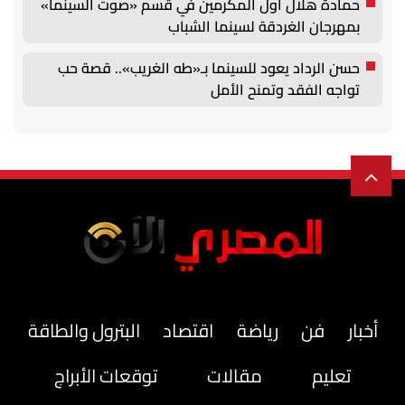
حمادة هلال أول المكرمين في قسم «صوت السينما»
بمهرجان الغردقة لسينما الشباب
حسن الرداد يعود للسينما بـ«طه الغريب».. قصة حب
تواجه الفقد وتمنح الأمل
أخبار
فن
رياضة
اقتصاد
البترول والطاقة
تعليم
مقالات
توقعات الأبراج