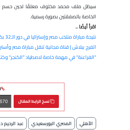
سيظل ملف محمد مخلوف معلقًا لحين حسم الموق
الخاصة بالصفقتين بصورة رسمية.
اقرأ أيضًا ..
نتيجة مباراة منتخب مصر وإستراليا في دور الـ32 بكأس العالم.. تحديث مباشر
اتفرج ببلاش | قناة مجانية تنقل مباراة مصر وأسترالي
"الفراعنة" في مهمة خاصة لاصطياد "الكنجر" وكتاب
ا
نسخ الرابط المقال
الأهلي
المصري البورسعيدي
عبد الرحيم 