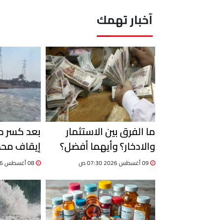
آخبار تهمك
ما الفرق بين الاستثمار
بعد كسر ما
والادخار؟ وأيهما أفضل؟
إيقاف محط
الإسماعيل
09 أغسطس 2026 07:30 ص
08 أغسطس 2026 08:34 م
للتأكد من 