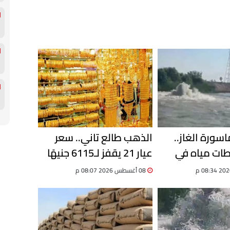
سورة الغاز..
الذهب طالع تاني.. سعر
ات مياه في
عيار 21 يقفز لـ6115 جنيهًا
ية وسحب عينات
والجنيه الذهب بـ48920
08 أغسطس 2026 08:07 م
سلامتها