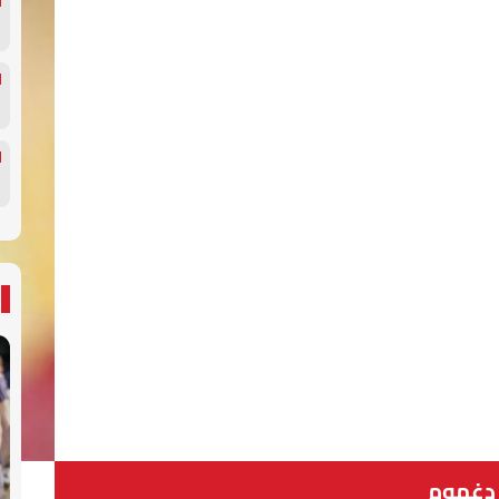
دغموم