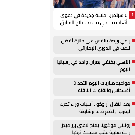
6 سبتمبر.. جلسة جديدة في دعوى
1
أتعاب محامي محمد صلاح السابق
رامي ربيعة ينافس على جائزة أفضل
لاعب في الدوري الإماراتي
الأهلي يكتفي بمران واحد في إسبانيا
اليوم
مواعيد مباريات اليوم الأحد 9
أغسطس والقنوات الناقلة
بعد انتقال أراوخو.. أسباب وراء تحرك
ليفربول لضم قائد برشلونة
رولاني موكوينا يمنح لاعبي بيراميدز
راحة سلبية عقب معسكر تركيا