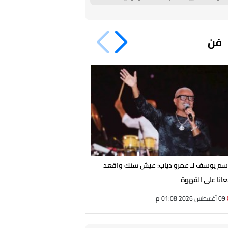
فن
سم يوسف لـ عمرو دياب: عيش سنك واقعد
من هي لجين خليفة التي خطفت 
انا على القهوة
البنات"؟
09 أغسطس 2026 01:08 م
09 أغسطس 2026 01:00 م