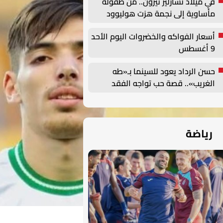
في ميلاد تشارليز ثيرون.. من طفولة
مأساوية إلى نجمة هزت هوليوود
أسعار الفواكه والخضروات اليوم الأحد
9 أغسطس
حسن الرداد يعود للسينما بـ«طه
الغريب».. قصة حب تواجه الفقد
وتمنح الأمل
رياضة