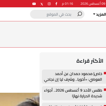
2
01:16 م
لمزيد
الأكثر قراءة
خاص| محمود حمدان عن أحمد
العوضي: «أخويا.. وشرف ليا إن نجاحي
يرتبط باسمه»
طقس الأحد 9 أغسطس 2026.. أجواء
شديدة الحرارة نهارًا