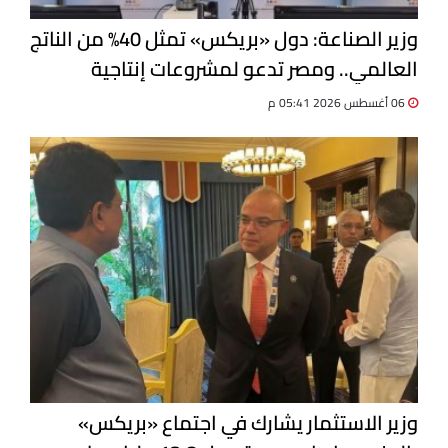
وزير الصناعة: دول «بريكس» تمثل 40% من الناتج
العالمي.. ومصر تدعو لمشروعات إنتاجية
مشتركة
06 أغسطس 2026 05:41 م
وزير الاستثمار يشارك في اجتماع «بريكس»