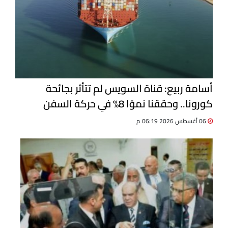
أسامة ربيع: قناة السويس لم تتأثر بجائحة
كورونا.. وحققنا نموًا 8% في حركة السفن
06 أغسطس 2026 06:19 م