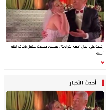
رقصة على ألحان "حرب الفراولة".. محمود حميدة يحتفل بزفاف ابنته
مصط
أمينة
07 أغسطس 2026 10:55 ص
07 أغسطس 2026 10:25 ص
أحدث الأخبار