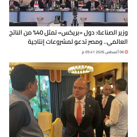
وزير الصناعة: دول «بريكس» تمثل 40% من الناتج
العالمي.. ومصر تدعو لمشروعات إنتاجية
مشتركة
06 أغسطس 2026 05:41 م