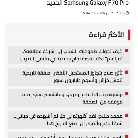
Samsung Galaxy F70 Pro الجديد
06 أغسطس 2026 04:22 م
الأكثر قراءة
كيف تحولت طموحات الشباب إلى شركة عملاقة؟..
"مراسم" تكتب قصة نجاح جديدة في ملتقى التدريب
والتوظيف الزراعي الأول بجامعة دمنهور
تأثير صلاح يتجاوز المستطيل الأخضر.. صفقة تاريخية
تنعش خزائن وأسهم طرابزون سبور
برشلونة يتحرك لـ ضم رودري.. ومانشستر سيتي يحدد
موقفه من الصفقة
محمد صلاح: لقد أظهرتم لي حبًا لم أشهده في حياتي..
شكرًا لكم وأتمنى أن أصنع التاريخ هنا
باريس سان جيرمان يضم ماجنيس أكليوش بعقد يمتد