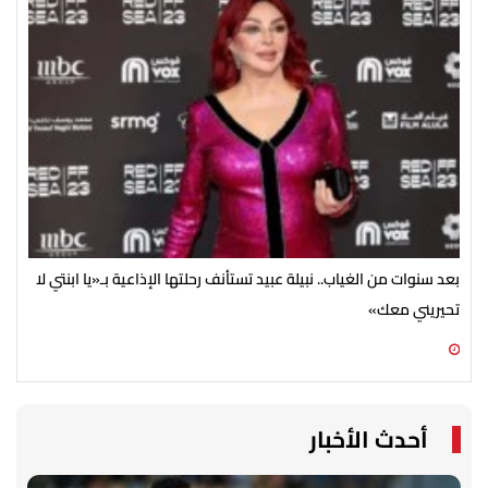
بعد سنوات من الغياب.. نبيلة عبيد تستأنف رحلتها الإذاعية بـ«يا ابنتي لا
تحيريني معك»
ضخم
06 أغسطس 2026 09:15 م
06 أغسطس 2026 05:02 م
أحدث الأخبار