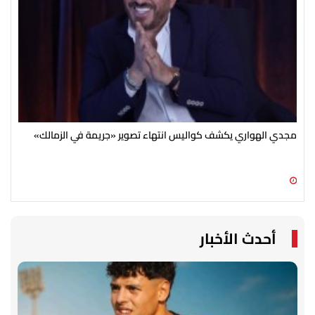
مجدي الهواري يكشف كواليس انتهاء تصوير «جريمة في الزمالك»
بعد
تحي
07 أغسطس 2026 07:30 ص
06 أغسطس 2026 09:15 م
أحدث الأخبار