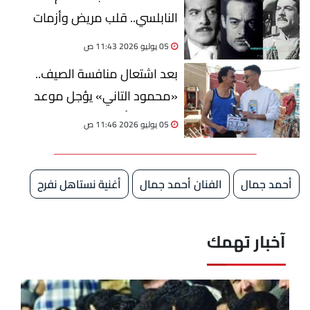
النابلسي.. قلب مريض وأزمات
مالية وصداقة خالدة مع فريد
05 يوليو 2026 11:43 ص
الأطرش
بعد اشتعال منافسة الصيف..
«محمود التاني» يؤجل موعد
عرضه إلى أغسطس
05 يوليو 2026 11:46 ص
أحمد جمال
الفنان أحمد جمال
أغنية نستاهل نفرح
آخبار تهمك