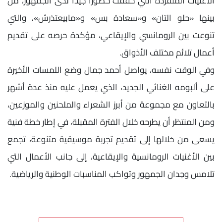
الأغنيات المنفردة التي حققت حضورًا جيدًا لدى الجمهور، من
بينها «حلو التان» و«سعادة بس» و«مابيعتذرش»، والتي
تنوعت بين الرومانسي والإيقاعي، مؤكدة حرصه على تقديم
أعمال تلائم مختلف الأذواق.
وفي الوقت نفسه، يواصل أحمد جمال وضع اللمسات الأخيرة
على ألبومه الغنائي الجديد، الذي يعمل عليه منذ عدة أشهر
بالتعاون مع مجموعة من أبرز الشعراء والملحنين والموزعين،
ومن المنتظر أن يطرحه خلال الفترة المقبلة، في إطار خطة فنية
يسعى من خلالها إلى تقديم تجربة موسيقية متنوعة، تجمع
بين الأغنيات الرومانسية والإيقاعية، إلى جانب الأعمال التي
تلامس وجدان الجمهور وتواكب المناسبات الوطنية والرياضية.