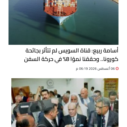
أسامة ربيع: قناة السويس لم تتأثر بجائحة
كورونا.. وحققنا نموًا 8% في حركة السفن
06 أغسطس 2026 06:19 م