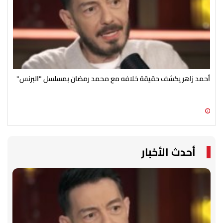
أحمد زاهر يكشف حقيقة خلافه مع محمد رمضان بمسلسل "البرنس"
رغم
الج
09 أغسطس 2026 02:41 م
09 أغسطس 2026 02:34 م
أحدث الأخبار