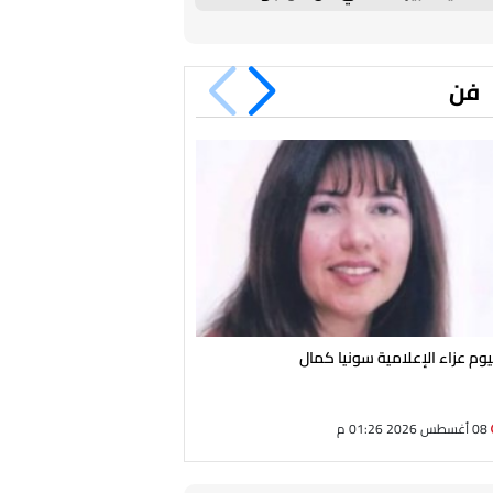
برشلونة في كأس خوان جامبر
فن
يوم عزاء الإعلامية سونيا كمال
ريما الرحباني تكسر صمتها بع
زياد وهلي: أعيش في إنكار تام 
08 أغسطس 2026 01:26 م
08 أغسطس 2026 11:16 ص