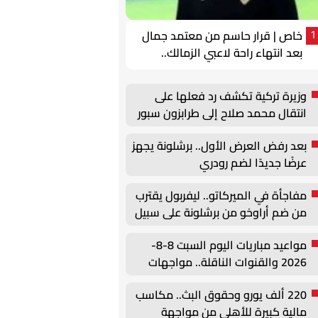
خاص | قرار حاسم من معتمد جمال
1
بعد انتهاء راحة لاعبي الزمالك..
عقوبات يومية
وزيرة تركية تكشف رد فعلها على
انتقال محمد صلاح إلى طرابزون سبور
بعد رفض العرض الأول.. برشلونة يجهز
عرضًا جديدًا لضم رودري
مفاجأة في الميركاتو.. ليفربول يقترب
من ضم أراوخو من برشلونة على سبيل
الإعارة
مواعيد مباريات اليوم السبت 8-8-
2026 والقنوات الناقلة.. مواجهات
قوية في الوديات وكأس الرابطة
220 ألف يورو وحقوق البث.. مكاسب
مالية كبيرة للأهلي من مواجهة