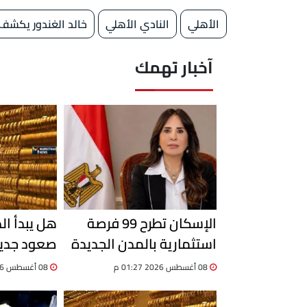
الأهلي
النادي الأهلي
خالد الغندور يكشف 
آخبار تهمك
الإسكان تطرح 99 فرصة
هل يبدأ ا
استثمارية بالمدن الجديدة
صعود جديدة
وتستقبل 204 طلبات أجنبية
21 حاجز 6000 جنيه؟
08 أغسطس 2026 01:27 م
08 أغسطس 2026 01:25 م