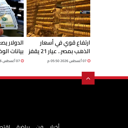
ارتفاع قوي في أسعار
الدولار يصع
الذهب بمصر.. عيار 21 يقفز
بيانات الو
إلى 6100 جنيه
يحسم اتجاه
07 أغسطس 2026 05:50 م
07 أغسطس 2026 03:06 م
أخبار
فن
رياضة
اقتص