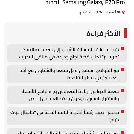
Samsung Galaxy F70 Pro الجديد
06 أغسطس 2026 04:22 م
الأكثر قراءة
كيف تحولت طموحات الشباب إلى شركة عملاقة؟..
"مراسم" تكتب قصة نجاح جديدة في ملتقى التدريب
والتوظيف الزراعي الأول بجامعة دمنهور
جبر الخواطر.. سيلفي وائل جمعة والشناوي مع أحد
العاملين في مطار القاهرة
شعبة الدواجن: زيادة المعروض وراء تراجع الأسعار
واستقرار السوق مرهون بهذه العوامل | خاص
مأمون صبيح رئيساً تنفيذياً للاستراتيجية في "كابيتال دوت
كوم"
عرض خليجي يُشعل أزمة داخل الزمالك.. انقسام حول