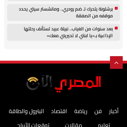
برشلونة يتحرك لـ ضم رودري.. ومانشستر سيتي يحدد
موقفه من الصفقة
بعد سنوات من الغياب.. نبيلة عبيد تستأنف رحلتها
الإذاعية بـ«يا ابنتي لا تحيريني معك»
أخبار
فن
رياضة
اقتصاد
البترول والطاقة
تعليم
مقالات
توقعات الأبراج