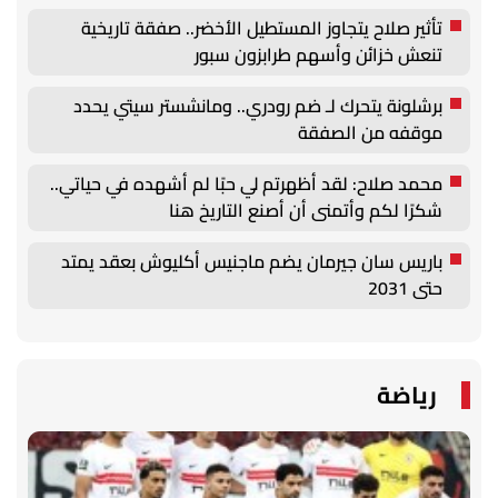
والتوظيف الزراعي الأول بجامعة دمنهور
تأثير صلاح يتجاوز المستطيل الأخضر.. صفقة تاريخية
تنعش خزائن وأسهم طرابزون سبور
برشلونة يتحرك لـ ضم رودري.. ومانشستر سيتي يحدد
موقفه من الصفقة
محمد صلاح: لقد أظهرتم لي حبًا لم أشهده في حياتي..
شكرًا لكم وأتمنى أن أصنع التاريخ هنا
باريس سان جيرمان يضم ماجنيس أكليوش بعقد يمتد
حتى 2031
رياضة