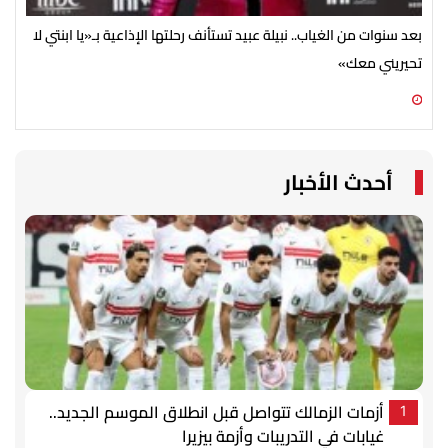
بعد سنوات من الغياب.. نبيلة عبيد تستأنف رحلتها الإذاعية بـ«يا ابنتي لا
تحيريني معك»
ضخم
06 أغسطس 2026 09:15 م
06 أغسطس 2026 05:02 م
أحدث الأخبار
أزمات الزمالك تتواصل قبل انطلاق الموسم الجديد..
1
غيابات في التدريبات وأزمة بيزيرا