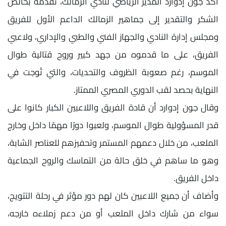
أكد جون إدوارد المدير الرياضي لنادي الزمالك، تقدّمه بخالص
الشكر والتقدير إلى جماهير الزمالك الداعم الأول للفريق
ومجلس إدارة النادي والجهاز الفني والطبي والإداري، ولاعبي
الفريق، على ما قدموه من جهد كبير وروح قتالية طوال
الموسم، رغم صعوبة الظروف والتحديات، والتي تُوجت في
النهاية بحصد لقب الدوري المصري الممتاز.
وقال جون إدوارد أن قادة الفريق واللاعبين الكبار كانوا على
قدر المسؤولية طوال الموسم، ولعبوا دورًا مهمًا داخل وخارج
الملعب، من خلال دعمهم المستمر وتحفيزهم للعناصر الشابة،
وهو ما ساهم في خلق حالة من التماسك والروح الجماعية
داخل الفريق.
وأضاف أن جميع اللاعبين كان لهم دور مؤثر في رحلة التتويج،
سواء من شارك داخل الملعب أو من دعم زملاءه خارجه،