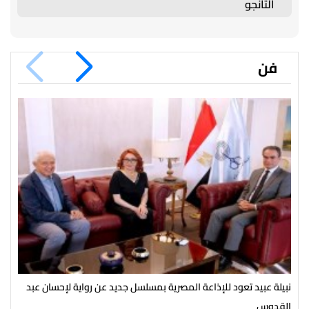
التانجو
فن
نبيلة عبيد تعود للإذاعة المصرية بمسلسل جديد عن رواية لإحسان عبد
انط
القدوس
مك