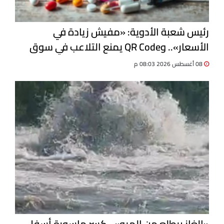
رئيس شعبة الأدوية: «مفيش زيادة في
الأسعار».. وQR Code يمنع التلاعب في سوق
الدواء
08 أغسطس 2026 08:03 م
«الغاز بيطلع من الميه».. كسر ماسورة أسفل