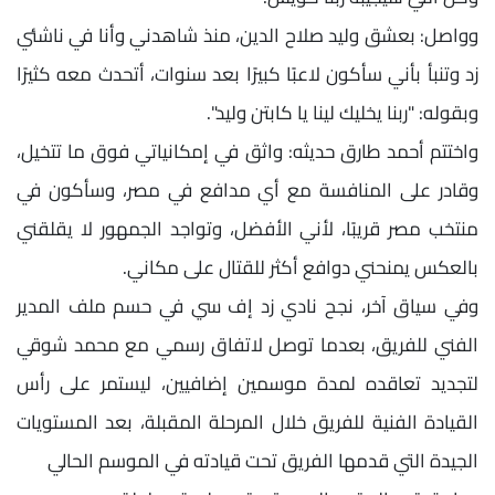
وواصل: بعشق وليد صلاح الدين، منذ شاهدني وأنا في ناشئي
زد وتنبأ بأني سأكون لاعبًا كبيرًا بعد سنوات، أتحدث معه كثيرًا
وبقوله: "ربنا يخليك لينا يا كابتن وليد".
واختتم أحمد طارق حديثه: واثق في إمكانياتي فوق ما تتخيل،
وقادر على المنافسة مع أي مدافع في مصر، وسأكون في
منتخب مصر قريبًا، لأني الأفضل، وتواجد الجمهور لا يقلقني
بالعكس يمنحني دوافع أكثر للقتال على مكاني.
وفي سياق آخر، نجح نادي زد إف سي في حسم ملف المدير
الفني للفريق، بعدما توصل لاتفاق رسمي مع محمد شوقي
لتجديد تعاقده لمدة موسمين إضافيين، ليستمر على رأس
القيادة الفنية للفريق خلال المرحلة المقبلة، بعد المستويات
الجيدة التي قدمها الفريق تحت قيادته في الموسم الحالي