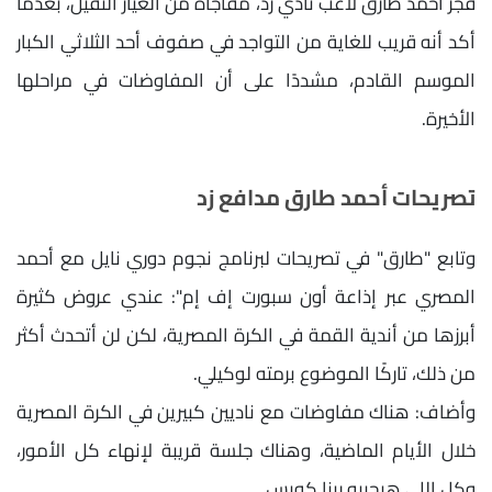
فجر أحمد طارق لاعب نادي زد، مفاجأة من العيار الثقيل، بعدما
أكد أنه قريب للغاية من التواجد في صفوف أحد الثلاثي الكبار
الموسم القادم، مشددًا على أن المفاوضات في مراحلها
الأخيرة.
تصريحات أحمد طارق مدافع زد
وتابع "طارق" في تصريحات لبرنامج نجوم دوري نايل مع أحمد
المصري عبر إذاعة أون سبورت إف إم": عندي عروض كثيرة
أبرزها من أندية القمة في الكرة المصرية، لكن لن أتحدث أكثر
من ذلك، تاركًا الموضوع برمته لوكيلي.
وأضاف: هناك مفاوضات مع ناديين كبيرين في الكرة المصرية
خلال الأيام الماضية، وهناك جلسة قريبة لإنهاء كل الأمور،
وكل اللي هيجيبه ربنا كويس.