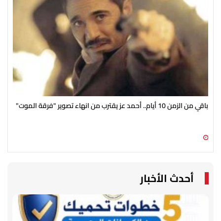
باقي من الزمن 10 أيام.. أحمد عز يقترب من انهاء تصوير "فرقة الموت"
صرا
انط
09 أغسطس 2026 11:54 ص
09 أغسطس 2026 11:36 ص
أحدث الأخبار