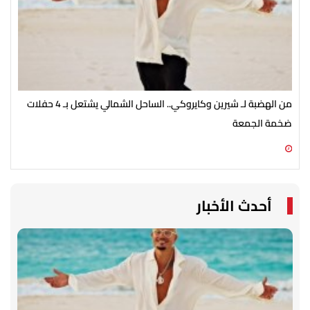
من الهضبة لـ شيرين وكايروكي.. الساحل الشمالي يشتعل بـ 4 حفلات
بعد
ضخمة الجمعة
نشا
06 أغسطس 2026 05:02 م
06 أغسطس 2026 02:19 م
أحدث الأخبار