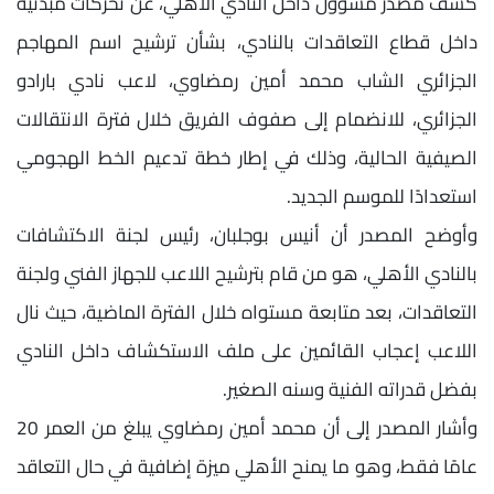
كشف مصدر مسؤول داخل النادي الأهلي، عن تحركات مبدئية
داخل قطاع التعاقدات بالنادي، بشأن ترشيح اسم المهاجم
الجزائري الشاب محمد أمين رمضاوي، لاعب نادي بارادو
الجزائري، للانضمام إلى صفوف الفريق خلال فترة الانتقالات
الصيفية الحالية، وذلك في إطار خطة تدعيم الخط الهجومي
استعدادًا للموسم الجديد.
وأوضح المصدر أن أنيس بوجلبان، رئيس لجنة الاكتشافات
بالنادي الأهلي، هو من قام بترشيح اللاعب للجهاز الفني ولجنة
التعاقدات، بعد متابعة مستواه خلال الفترة الماضية، حيث نال
اللاعب إعجاب القائمين على ملف الاستكشاف داخل النادي
بفضل قدراته الفنية وسنه الصغير.
وأشار المصدر إلى أن محمد أمين رمضاوي يبلغ من العمر 20
عامًا فقط، وهو ما يمنح الأهلي ميزة إضافية في حال التعاقد