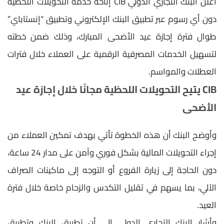
أعلن البنك التجاري الدولي CIB إتاحة خدمة التحويلات اللحظية
دون أي رسوم عبر تطبيق البنك الإلكتروني وتطبيق “إنستاباي”
طوال فترة إجازة عيد الأضحى المبارك، وذلك ضمن خطته
لتسهيل الخدمات المصرفية الرقمية على العملاء خلال فترات
العطلات والمواسم.
CIB يتيح التحويلات اللحظية مجانًا خلال إجازة عيد
الأضحى
وأوضح البنك أن هذه الخطوة تأتي بهدف تمكين العملاء من
إجراء التحويلات المالية بشكل فوري وآمن على مدار 24 ساعة،
دون الحاجة إلى زيارة الفروع أو التوجه إلى ماكينات الصراف
الآلي، بما يسهم في تقليل التكدس والزحام خاصة خلال فترة
العيد.
وأشار البنك التجاري الدولي إلى أن تطبيق البنك وتطبيق