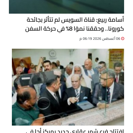
أسامة ربيع: قناة السويس لم تتأثر بجائحة
كورونا.. وحققنا نموًا 8% في حركة السفن
06 أغسطس 2026 06:19 م
افتتاح فرع شهر عقاري جديد بمركز أجا في