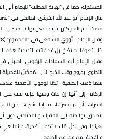
المستدرك، كما في "نهاية المطلب" للإمام أبي المَعَالِي الجُوَيْنِي (18/ 77
مضت أيامُ النحر كلُّها فإنه يفعل بها ما شاء؛ إذ لا 
كان تطوعًا لم يُضحِّ، بل قد فاتت التضحية هذه السَّ
التطوع) بخروج وقت الذبح؛ لأن المُحَصِّلَ للفضِيلَةِ 
بينما ذهب الحنفية -تبعًا لوجوب الأضحيةِ عنده
الزكاة- إلى أنَّها إن فات وقتها فإنه يجب على ا
اشتراها أم لم يشتَرِهَا، أما إذا اشتراها مَن ل
يتصدق بها حيَّةً إلى الفقراء والمحتاجين دون أن
بعينها، وفي كلِّ ذلك لا تكون أضحية، وإنما هي
والفدية لمن عجز عن الصوم.