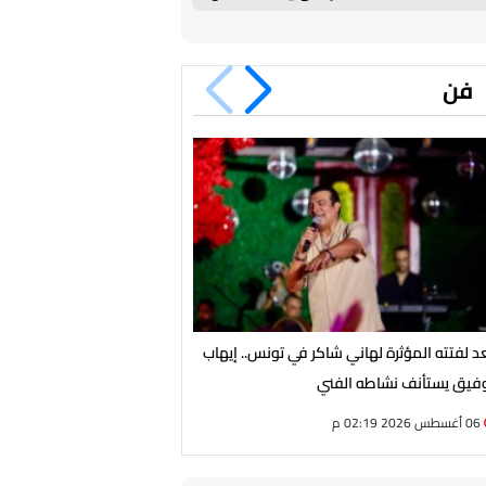
فن
د لفتته المؤثرة لهاني شاكر في تونس.. إيهاب
صناع فيلم "الجواهرجي" يعلقون
فيق يستأنف نشاطه الفني
اليومية
06 أغسطس 2026 02:19 م
06 أغسطس 2026 02:18 م