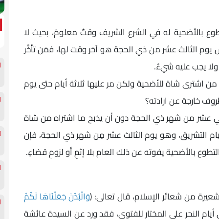
طوع بالأضحيةِ له في الشرع الشريف وقتٌ معلومٌ، بحيث لا
 يوم الثالث عشر مِن ذي الحجة هو آخِر وقت لها، فمَن تأخَّر
ولا يجب عليه شيءٌ.
من اشترى شاة للأضحية ولكن مر عليها ثلاثة أيام حتى يوم
روف خارجة عن ارادته؟
لثاني عشر من شهر ذي الحجة دون أن يذبح ما اشتراه من شاة
 أيام التشريق، وهو يوم الثالث عشر مِن شهر ذي الحجة، فإن
طوع بالأضحية يفوته عن ذلك العام بلا إثمٍ أو لزومِ قضاءٍ.
عيرة من شعائر الإسلام، قال تعالى: ﴿
وَالْبُدْنَ جَعَلْنَاهَا لَكُمْ
كدة في أيام النحر على المختار للفتوى، فقد ورد عن السيدة عائشة