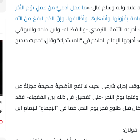
ه عليه وآله وسلم قال: «
مَا عَمِلَ آدَمِيٌّ مِنْ عَمَلٍ يَوْمَ النَّحْرِ
يَامَةِ بِقُرُونِهَا وَأَشْعَارِهَا وَأَظْلَافِهَا، وَإِنَّ الدَّمَ لَيَقَعُ مِنَ اللهِ
 أخرجه الأئمة: الترمذي -واللفظ له- وابن ماجه والبيهقي
» أخرجها الإمام الحاكم في "المستدرك" وقال: "حديث صحيح
ٌ بوقت إجزاءٍ شرعي بحيث لا تقع الأضحيةُ صحيحةً مجزئةً عن
ءُ وقتها يومَ النحر -على تفصيلٍ في ذلك بين الفقهاء- فقد
بع
ن قبل طلوع فجر يوم النحر، كما في "الإجماع" للإمام ابن
تو
 -قولان: