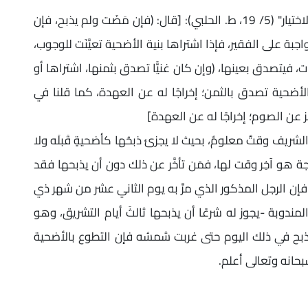
قال الإمام أبو المجد ابن مَوْدُود المَوْصِلِي في "الاختيار" (5/ 19، ط. الحلبي): [قال: (فإن مَضَت ولم يذبح، فإن
اجبة على الفقير، فإذا اشتراها بنية الأضحية تعيَّنَت للوجوب،
، فيتصدق بعينها، (وإن كان غنيًّا تصدق بثمنها، اشتراها أو
 الأضحية تصدق بالثمن؛ إخراجًا له عن العهدة، كما قلنا في
 عن الصوم؛ إخراجًا له عن العهدة]
لشريف وقتٌ معلومٌ، بحيث لا يجزئ ذبحُها كأضحيةٍ قَبلَه ولا
 هو آخِر وقت لها، فمَن تأخَّر عن ذلك دون أن يذبحها فقد
 فإن الرجل المذكور الذي مرَّ به يوم الثاني عشر من شهر ذي
ندوبة -يجوز له شرعًا أن يذبحها ثالثَ أيام التشريق، وهو
ذبح في ذلك اليوم حتى غربت شمسُه فإن التطوع بالأضحية
سبحانه وتعالى أعلم.