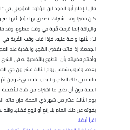
كان فقيرًا وقد اشتراها تصدق بها حيَّة) لأنها غير و
والإراقة إنما عُرفت قُربة في وقت معلومٍ، وقد فات
لا)؛ لأنها واجبة عليه، فإذا فات وقت القُربة في
الجمعة: إذا فاتت تقضى الظهر، والفدية عند العجز
وأختتم فضيلته بأن التطوع بالأضحيةِ له في الشرع ا
بَعدَه، وغروب شمس يوم الثالث عشر مِن ذي الحجة
فاتته في ذلك العام، ولا يجب عليه شيءٌ، ومِن ثمَّ
الحجة دون أن يذبح ما اشتراه من شاة للأضحية الم
يوم الثالث عشر مِن شهر ذي الحجة، فإن فاته ال
يفوته عن ذلك العام بلا إثمٍ أو لزومِ قضاءٍ. والله 
اقرأ أيضا: