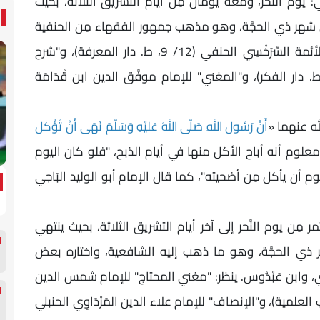
هي: يوم النحر، ومعه يومان مِن أيام التشريق الثلاثة، بحيث
شهر ذي الحجَّة، وهو مذهب جمهور الفقهاء مِن الحنفية
والمالكية والحنابلة. يُنظر: "المبسوط" لشمس الأئمة السَّرَخْسِي الحنفي (12/ 9، ط. دار المعرفة)، و"شرح
ر خليل" للإمام الخَرَشِي المالكي (3/ 36، ط. دار الفكر)، و"المغني" للإمام موفَّق الدين ابن قُدَامَة
له عنهما «
أَنَّ رَسُولَ اللهِ صَلَّى اللهُ عَلَيْهِ وَسَلَّمَ نَهَى أَنْ تُؤْكَلَ
علوم أنه أباح الأكل منها في أيام الذبح، "فلو كان اليوم
يوم أن يأكل مِن أضحيته"، كما قال الإمام أبو الوليد البَاجِي
ر مِن يوم النَّحر إلى آخر أيام التشريق الثلاثة، بحيث ينتهي
ي الحجَّة، وهو ما ذهب إليه الشافعية، واختاره بعض
َازِي، وابن عَبْدُوس. ينظر: "مغني المحتاج" للإمام شمس الدين
 الشافعي (6/ 130، ط. دار الكتب العلمية)، و"الإنصاف" للإمام علاء الدين المَرْدَاوِي الحنبلي