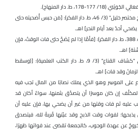
1-178، ط. دار المنهاج).
قال الإمام أبو عبد الله الخَرَشِي المالكي في "شرح مختصر خليل" (3/ 46، ط. دار الفكر): [مَن حبس أُضحيته حتى
يضحي أحدٌ بعد أيام النحر] اهـ.
وقال الإمام النَّوَوِي الشافعي في "المجموع" (8/ 388، ط. دار الفكر): [فأمَّا إذا لم يُضَحِّ حتى فات الوقتُ، فإن
نَة] اهـ.
وقال الإمام أبو السعادات البُهُوتي الحنبلي في "كشاف القناع" (3/ 9، ط. دار الكتب العلمية): [(وسقط
الزمانُ وقد فات] اهـ.
م على الموسِر وهو الذي يملك نصابًا من المال تجب فيه
لمكلَّف إن كان موسرًا أن يتصدَّق بثمنها، سواءٌ أكان قد
ا تجب عليه ثم فات وقتها من غير أن يضحي بها، فإن عليه أن
 يذبحها؛ لفوات وقت الذبح وقد عيَّنها قُربةً لله، فيتصدق
 خروجٌ عن عهدة الوجوب، كالجمعة تقضى عند فواتها ظهرًا،