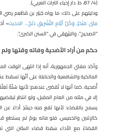
(4/ 87، ط. دار إحياء التراث العربي).
ودليلهم على ذلك: ما رواه جُبَيْر بن مُطْعِم رضي ا
مِنًى مَنْحَرٌ، وَكُلُّ أَيَّامِ التَّشْرِيقِ ذَبْحٌ... الحديث
» أخر
"الصحيح"، والبَيْهَقِي في "السنن الكبرى".
حكم من أراد الأضحية وفاته وقتها ولم 
وأكد مفتي الجمهورية، أنه إذا انتهى الوقت الم
المالكية والشافعية والحنابلة على أنَّها تسقط عنه
أُضحية، كما أنها لا تُقضَى عندهم؛ لأنها سُنَّةٌ تَع
إلا في مثله من العام المقبل، ولو انتظر ليقضيها 
يسمح بالقضاء؛ لأنها تقع منه حينئذٍ أداءً عن
كالإثنين والخميس، فلو فاته يومٌ لم يستطع قضاء
القضاءُ مع الأداء سَقط قضاء السُّنن التي تف