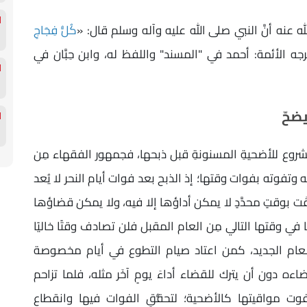
لله عنه أنَّ النبي صلى الله عليه وآله وسلم قال: «
كُلُّ فِجَاجِ
جه الأئمة: أحمد في "المسند" واللفظ له، وابن حِبَّان في
يضحّ
شروع للأضحيةِ المسنونةِ قبل ذبحها، فجمهور الفقهاء مِن
 وتفوته بفوات وقتها؛ إذ الذبح بعد فوات أيام النحر لا يُعد
َلَّقَت بوقتٍ محدَّدٍ لا يمكن أداؤها إلا فيه، ولا يمكن قضاؤها
في وقتها التالي مِن العام المقبل فلن تصادف وقتًا خاليًا
 العام الجديد، كمن اعتاد صيام التطوع في أيام مخصوصة
ه دون أن يترك للقضاء أداءَ يومٍ آخَر مثله، فلما تزاحم
وت مواقيتها كالأضحية؛ لتحقُّقِ الفوات فيها وانقطاع