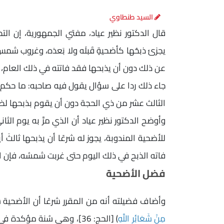
السيد طنطاوي
قال الدكتور نظير عياد، مفتي الجمهورية، إن الت
يجزئ ذبحُها كأضحيةٍ قَبلَه ولا بَعدَه، وغروب شمس
عن ذلك دون أن يذبحها فقد فاتته في ذلك العام، 
جاء ذلك ردا على سؤال يقول فيه صاحبه: ما حكم 
الثالث عشر من ذي الحجة دون أن يقوم بذبحها لظ
وأوضح الدكتور نظير عياد أن الذي مرَّ به يوم ا
للأضحية المندوبة، يجوز له شرعًا أن يذبحها ثالثَ
فاته الذبح في ذلك اليوم حتى غربت شمسُه، فإن الت
فضل الأضحية
وأضاف فضيلته أنه من المقرر شرعًا أن الأضحية ش
مِنْ شَعَائِرِ اللَّهِ
﴾ [الحج: 36]، وهي سُنة مؤ