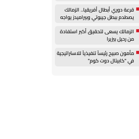
قرعة دوري أبطال أفريقيا.. الزمالك
يصطدم ببطل جيبوتي وبيراميدز يواجه
جورماهيا الكيني
الزمالك يسعى لتحقيق أكبر استفادة
من رحيل بيزيرا
مأمون صبيح رئيساً تنفيذياً للاستراتيجية
في "كابيتال دوت كوم"