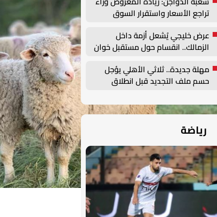
شعبة الدواجن: زيادة المعروض وراء
تراجع الأسعار واستقرار السوق
مرهون بهذه العوامل | خاص
عرض خليجي يُشعل أزمة داخل
الزمالك.. انقسام حول مستقبل خوان
بيزيرا
مهلة جديدة.. ثلاثي الأهلي يؤجل
حسم ملف التجديد قبل انطلاق
الموسم
رياضة