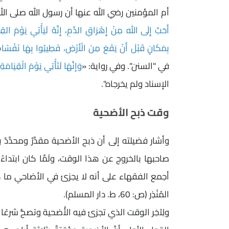
أم المؤمنين رضي الله عنها أن رسول الله صلى الل
أَحَبَّ إِلَى اللهِ مِنْ إِهْرَاقِ الدَّمِ، إِنَّهُ لَيَأْتِي يَوْمَ القِ
بِمَكَانٍ قَبْلَ أَنْ يَقَعَ مِنَ الْأَرْضِ، فَطِيبُوا بِهَا نَفْسًا
»
في "السنن". وفي رواية: «
وَإنَّهَا لَتَأْتِي يَوْمَ الْقِيَامَةِ
الإسناد ولم يخرجاه".
وقت ذبح الأضحية
وأشار فضيلته إلى أن ذبح الأضحية مقدَّرٌ ومحدَّد
صاحبها بالخروج عن هذا الوقت، ولَمَّا كان ابتدا
أجمع الفقهاء على أنه لا يجزئ في الأضاحي ما كا
المُنْذِر (ص: 60، ط. دار المسلم).
ولِآخِر الوقت الذي تجزئ فيه الأُضحية وتصحُّ شرعًا