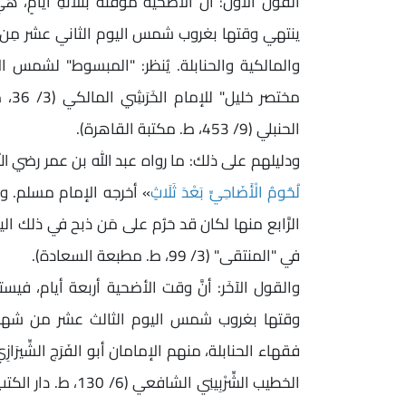
القول الأول: أنَّ الأضحية مؤقتةٌ بثلاثةِ أيامٍ، 
ينتهي وقتها بغروب شمس اليوم الثاني عشر مِن 
مختص
الحنبلي (9/ 453، ط. مكتبة القاهرة).
ودليلهم على ذلك: ما رواه عبد الله بن عمر رضي ال
لُحُومُ الْأَضَاحِيِّ بَعْدَ ثَلَاثٍ
» أخرجه الإمام مسلم. وم
الرَّابع منها لكان قد حَرُم على مَن ذبح في ذلك ال
في "المنتقى" (3/ 99، ط. مطبعة السعادة).
والقول الآخَر: أنَّ وقت الأضحية أربعة أيام، فيستم
وقتها بغروب شمس اليوم الثالث عشر من شهر ذ
فقهاء الحنابلة، منهم الإمامان أبو الفَرَج الشِّير
الخطيب الشِّرْبِينِي