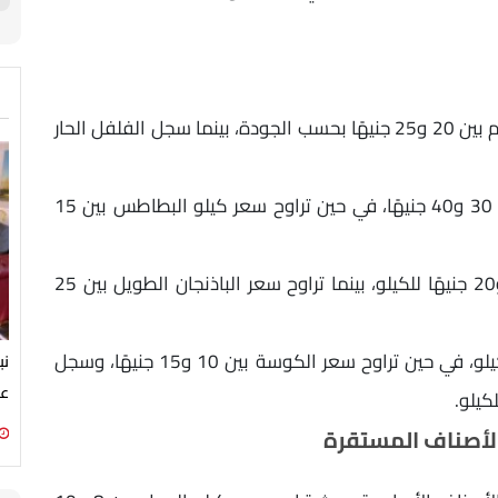
وفيما يتعلق بالخضروات، تراوح سعر كيلو الطماطم بين 20 و25 جنيهًا بحسب الجودة، بينما سجل الفلفل الحار
كما بلغ سعر كيلو الفلفل الرومي (البارد) ما بين 30 و40 جنيهًا، في حين تراوح سعر كيلو البطاطس بين 15
وسجل الباذنجان العروس أسعارًا تتراوح بين 15 و20 جنيهًا للكيلو، بينما تراوح سعر الباذنجان الطويل بين 25
أما الليمون فبلغ سعره ما بين 40 و50 جنيهًا للكيلو، في حين تراوح سعر الكوسة بين 10 و15 جنيهًا، وسجل
نب
عن
الأصناف المستقرة