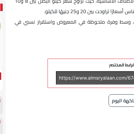
وأظهرت حركة الأسواق استقرار أسعار عدد من الأصناف الأساسية، حيث تراوح سعر كيلو البصل بين 8 و10
 سعر كيلو البسلة بين 40 و45 جنيهًا، وسط وفرة ملحوظة في المعروض واستقرار نسبي في
لرابط المختصر
اكهة اليوم