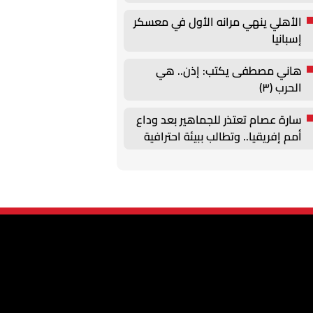
الأهلي ينهي مرانه الأول في معسكر
إسبانيا
هاني مصطفى يكتب: إذن.. هي
الحرب (٣)
سارة عصام تعتذر للجماهير بعد وداع
أمم إفريقيا.. وتطالب ببيئة احترافية
داخل منتخب السيدات