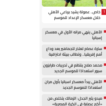
خاص.. عموتة يشيد برباعي الأهلي
1
خلال معسكر الإعداد للموسم
الجديد
الأهلي ينهي مرانه الأول في معسكر
إسبانيا
سارة عصام تعتذر للجماهير بعد وداع
أمم إفريقيا.. وتطالب ببيئة احترافية
داخل منتخب السيدات
محمد صلاح ينتظم في تدريبات طرابزون
سبور استعدادًا للموسم الجديد
الأهلي يبدأ معسكر اسبانيا بأول مران
استعدادًا للموسم الجديد
ميدو يثير الجدل: الزمالك يتخلص من
«أكبر عصابة في الكرة المصرية»