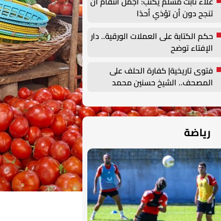
علاء ثابت مسلم يكتب: أجمل انتقام أن
تنجح دون أن تؤذي أحدًا
حكم الكتابة على العملات الورقية.. دار
الإفتاء توضح
فتوى تاريخية| كفارة الحلف على
المصحف.. الشيخ حسنين محمد
مخلوف يوضح
رياضة