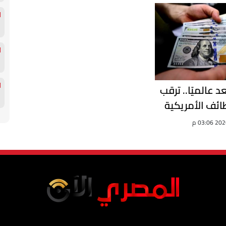
د عالميًا.. ترقب
ظائف الأمريكية
 العملة