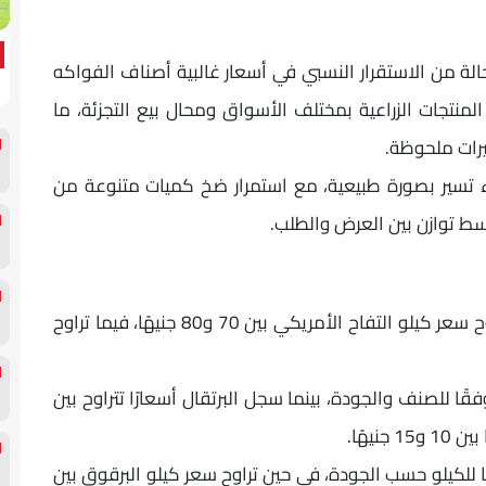
ق المصرية، اليوم الأحد 31 مايو، حالة من الاستقرار النسبي في أسعار غالبية أصناف الفواكه
لمنتجات الزراعية بمختلف الأسواق ومحال بيع التجزئة، ما
رات ملحوظة.
ء تسير بصورة طبيعية، مع استمرار ضخ كميات متنوعة من
وسط توازن بين العرض والطلب.
سجلت أسعار الفاكهة استقرارًا ملحوظًا، حيث تراوح سعر كيلو التفاح الأمريكي بين 70 و80 جنيهًا، فيما تراوح
ر كيلو الفراولة بين 10 و15 جنيهًا وفقًا للصنف والجودة، بينما سجل البرتقال أسعارًا تتراوح بين
أسعار الجوافة لتتراوح بين 30 و35 جنيهًا للكيلو حسب الجودة، في حين تراوح سعر كيلو البرقوق بين