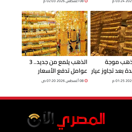
08 أغسطس 2026 02:03 م
بأسمائهم دون علمهم
لذهب موجة
الذهب يلمع من جديد.. 3
 بعد تجاوز عيار
عوامل تدفع الأسعار
للصعود.. تقرير
08 أغسطس 2026 07:20 ص