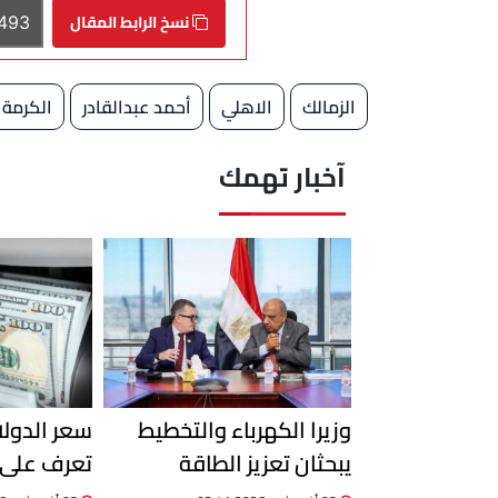
نسخ الرابط المقال
الزمالك
الاهلي
أحمد عبدالقادر
الكرمة 
آخبار تهمك
وزيرا الكهرباء والتخطيط
سعر الدولا
يبحثان تعزيز الطاقة
تعرف على 
المتجددة ودعم مشروعات
الخضراء با