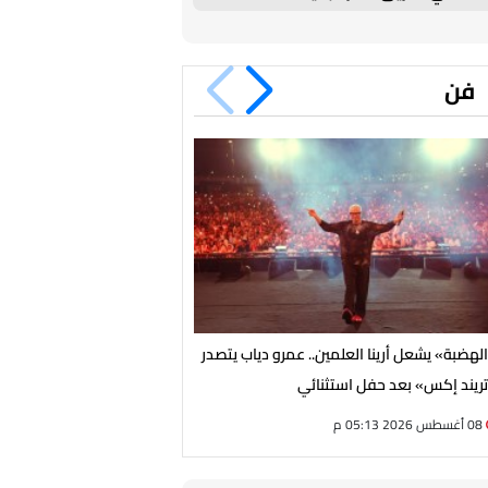
جمال
فن
لهضبة» يشعل أرينا العلمين.. عمرو دياب يتصدر
بأنوثة راقية وفستان ملكي.. ش
ريند إكس» بعد حفل استثنائي
تبهر جمهور الساحل الشمالي
08 أغسطس 2026 05:13 م
08 أغسطس 2026 03:52 م