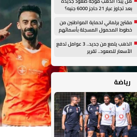
هل يبدأ الذهب موجة صعود جديدة
بعد تجاوز عيار 21 حاجز 6000 جنيه؟
مقترح برلماني لحماية المواطنين من
خطوط المحمول المسجلة بأسمائهم
دون علمهم
الذهب يلمع من جديد.. 3 عوامل تدفع
الأسعار للصعود.. تقرير
رياضة