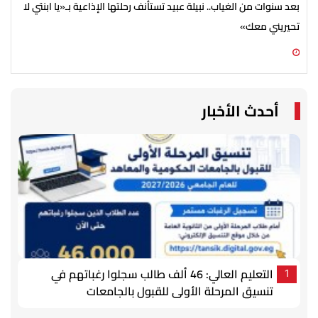
بعد سنوات من الغياب.. نبيلة عبيد تستأنف رحلتها الإذاعية بـ«يا ابنتي لا
تحيريني معك»
ضخم
06 أغسطس 2026 09:15 م
06 أغسطس 2026 05:02 م
أحدث الأخبار
التعليم العالي: 46 ألف طالب سجلوا رغباتهم في
1
تنسيق المرحلة الأولى للقبول بالجامعات