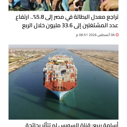
تراجع معدل البطالة في مصر إلى 5.8%.. ارتفاع
عدد المشتغلين إلى 33.6 مليون خلال الربع
الثاني 2026
06 أغسطس 2026 06:51 م
أسامة ربيع: قناة السويس لم تتأثر بجائحة