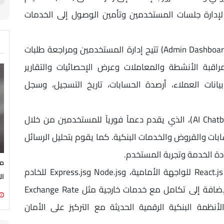
 الدخول لإدارة جلسات المستخدمين وتأمين الوصول إلى الخدمات
يتضمن المشروع لوحة تحكم خاصة بالمسؤول (Admin Dashboard) تتيح إدارة المستخدمين ومراجعة طلبات
اقبة الأنشطة والمعاملات وعرض الإحصائيات والتقارير
انات العملاء، أرصدة الحسابات، تاريخ التسجيل، وسجل
من أهم مكونات المشروع المساعد الذكي (AI Chatbot)، الذي يقدم دعماً فورياً للمستخدمين من خلال
ابات والقروض والخدمات البنكية. كما يقوم بتحليل الرسائل
ة الخدمة وتجربة المستخدم.
مب
تم تطوير النظام باستخدام تقنيات حديثة تشمل React.js للواجهة الأمامية، وNode.js وExpress.js للخادم
ال
الخلفي، وFirebase Firestore لإدارة البيانات، بالإضافة إلى تكامل مع خدمات خارجية مثل Exchange Rate
الأنظمة البنكية الرقمية الحديثة مع التركيز على الأمان