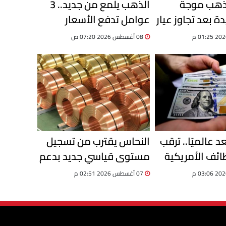
لذهب موجة
الذهب يلمع من جديد.. 3
 بعد تجاوز عيار
عوامل تدفع الأسعار
للصعود.. تقرير
08 أغسطس 2026 07:20 ص
د عالميًا.. ترقب
النحاس يقترب من تسجيل
ظائف الأمريكية
مستوى قياسي جديد بدعم
 العملة
من تراجع المعروض عالميًا
07 أغسطس 2026 02:51 م