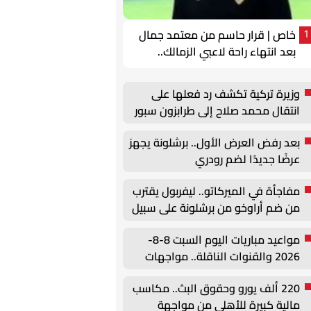
خاص | قرار حاسم من معتمد جمال
1
بعد انتهاء راحة لاعبي الزمالك..
عقوبات يومية
وزيرة تركية تكشف رد فعلها على
انتقال محمد صلاح إلى طرابزون سبور
بعد رفض العرض الأول.. برشلونة يجهز
عرضًا جديدًا لضم رودري
مفاجأة في الميركاتو.. ليفربول يقترب
من ضم أراوخو من برشلونة على سبيل
الإعارة
مواعيد مباريات اليوم السبت 8-8-
2026 والقنوات الناقلة.. مواجهات
قوية في الوديات وكأس الرابطة
220 ألف يورو وحقوق البث.. مكاسب
مالية كبيرة للأهلي من مواجهة