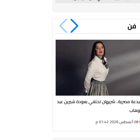
برشلونة في كأس خوان جامبر
فن
دعة مصرية.. شريهان تحتفي بعودة شيرين عبد
اليوم عزاء الإعلامية سونيا كم
وهاب
08 أغسطس 2026 01:42 م
08 أغسطس 2026 01:26 م