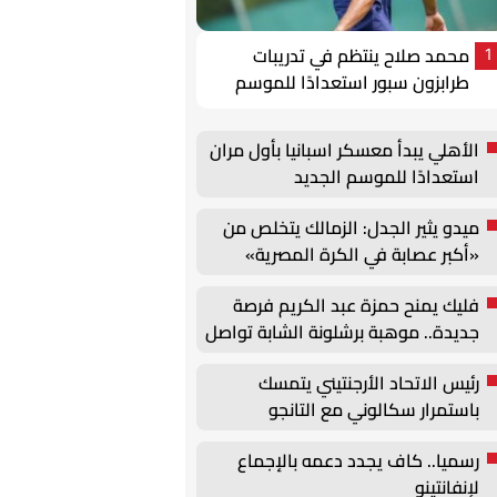
محمد صلاح ينتظم في تدريبات
1
طرابزون سبور استعدادًا للموسم
الجديد
الأهلي يبدأ معسكر اسبانيا بأول مران
استعدادًا للموسم الجديد
ميدو يثير الجدل: الزمالك يتخلص من
«أكبر عصابة في الكرة المصرية»
فليك يمنح حمزة عبد الكريم فرصة
جديدة.. موهبة برشلونة الشابة تواصل
الظهور مع الفريق الأول
رئيس الاتحاد الأرجنتيني يتمسك
باستمرار سكالوني مع التانجو
رسميا.. كاف يجدد دعمه بالإجماع
لإنفانتينو