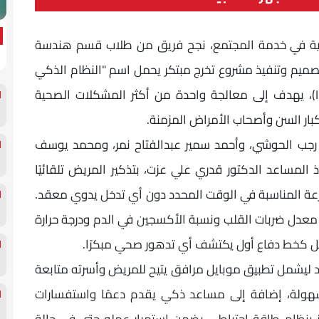
بية في خدمة المجتمع، نجح فريق من طلاب قسم هندسة
تصميم وتنفيذ مشروع تخرج مبتكر يحمل اسم "النظام الذكي
لصرف الأدوية" (Intelligent Medication System)، يهدف إلى معالجة واحدة من أكثر المشكلات الصحية
كبار السن وأصحاب الأمراض المزمنة.
رجب الحوشي، وأحمد سمير عبدالفتاح نمر، ومحمد يوسف
المساعد الدكتور قدري علي عزت، بتذكير المريض تلقائيًا
رعة المناسبة في الوقت المحدد دون أي تدخل يدوي معقد.
ل معدل ضربات القلب ونسبة الأكسجين في الدم ودرجة حرارة
عمل كخط دفاع أول يكتشف أي تدهور صحي مبكرًا.
تد ليشمل تطبيق موبايل مرافق يتيح للمريض وأسرته متابعة
 بسهولة، إضافة إلى مساعد ذكي يقدم دعمًا واستفسارات
ز بنظام طاقة احتياطي يضمن استمرار عمله حتى في حالة