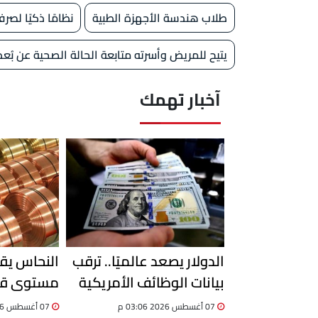
طلاب هندسة الأجهزة الطبية
نظامًا ذكيًا لص
يتيح للمريض وأسرته متابعة الحالة الصحية عن بُعد
آخبار تهمك
الدولار يصعد عالميًا.. ترقب
النحاس يق
بيانات الوظائف الأمريكية
مستوى قي
يحسم اتجاه العملة
من تراجع ا
07 أغسطس 2026 03:06 م
07 أغسطس 2026 02:51 م