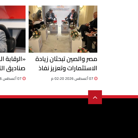
مصر والصين تبحثان زيادة
«الرقابة ال
الاستثمارات وتعزيز نفاذ
صناديق الت
المنتجات المصرية إلى
مهلة إضاف
07 أغسطس 2026 02:20 م
07 أغسطس 2026 02:19 م
السوق الصينية
الأوضاع حتى 31 دي