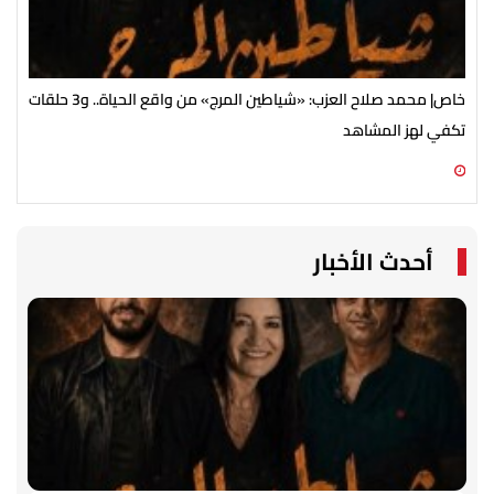
خاص| محمد صلاح العزب: «شياطين المرج» من واقع الحياة.. و3 حلقات
تكفي لهز المشاهد
«ال
06 أغسطس 2026 07:30 ص
05 أغسطس 2026 11:10 م
أحدث الأخبار