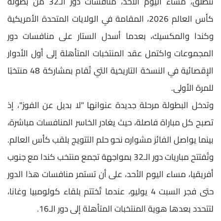
تنطلق، مساء اليوم الأحد، منافسات دور الـ32 من بطولة
كأس العالم 2026، المقامة في الولايات المتحدة الأمريكية
وكندا والمكسيك، بعدما أسدل الستار على منافسات دور
المجموعات واكتمل عقد المنتخبات المتأهلة إلى أول الأدوار
الإقصائية في النسخة التاريخية التي تُقام بمشاركة 48 منتخبًا
للمرة الأولى.
وتدخل البطولة مرحلة جديدة عنوانها "لا بديل عن الفوز"، إذ
تصبح كل مباراة فاصلة، حيث يغادر الخاسر المنافسات مباشرة،
بينما يواصل الفائز مشواره نحو حلم التتويج بلقب كأس العالم.
وتُفتتح مباريات دور الـ32 بمواجهة تجمع منتخب كندا مع جنوب
أفريقيا، مساء اليوم الأحد، على أن تستمر منافسات هذا الدور
حتى فجر السبت 4 يوليو، عندما تُختتم بلقاء كولومبيا وغانا،
لتتحدد بعدها هوية المنتخبات المتأهلة إلى دور الـ16.