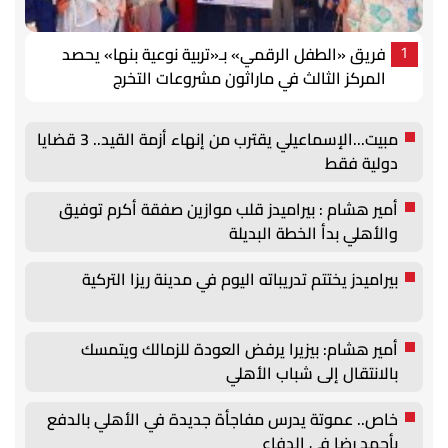
فريق «الطفل الرقمي» بـ«تربية نوعية بنها» يحصد
1
المركز الثالث في ماراثون مشروعات التخرج
مبيت...الإسماعيلي يقترب من إنهاء أزمة القيد.. 3 قضايا
دولية فقط
أمير هشام : بيراميدز قلب موازين صفقة أكرم توفيق
والأهلي بدأ الخطة البديلة
بيراميدز يختتم تدريباته اليوم في مدينة ريزا التركية
أمير هشام: بيزيرا يرفض العودة للزمالك ويتمسك
بالانتقال إلى شباب الأهلي
خاص.. عموتة يدرس مفاجأة جديدة في الأهلي بالدفع
بأحمد رضا في الدفاع