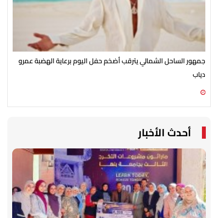
جمهور الساحل الشمالي يترقب أضخم حفل اليوم برعاية الهضبة عمرو
الأ
دياب
الش
07 أغسطس 2026 07:54 م
07 أغسطس 2026 07:43 م
أحدث الأخبار