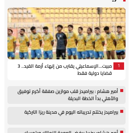
مبيت...الإسماعيلي يقترب من إنهاء أزمة القيد.. 3
1
قضايا دولية فقط
أمير هشام : بيراميدز قلب موازين صفقة أكرم توفيق
والأهلي بدأ الخطة البديلة
بيراميدز يختتم تدريباته اليوم في مدينة ريزا التركية
أمير هشام: بيزيرا يرفض العودة للزمالك ويتمسك