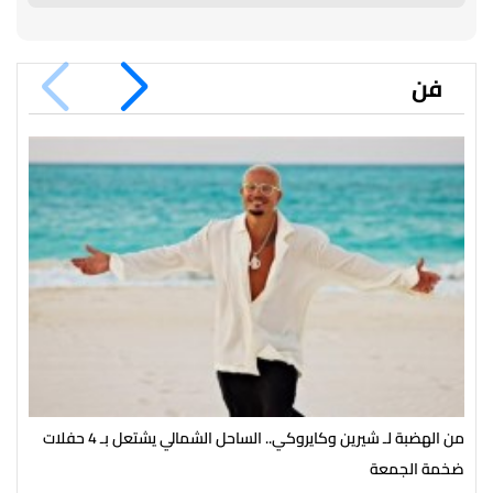
فن
من الهضبة لـ شيرين وكايروكي.. الساحل الشمالي يشتعل بـ 4 حفلات
بعد
ضخمة الجمعة
نشا