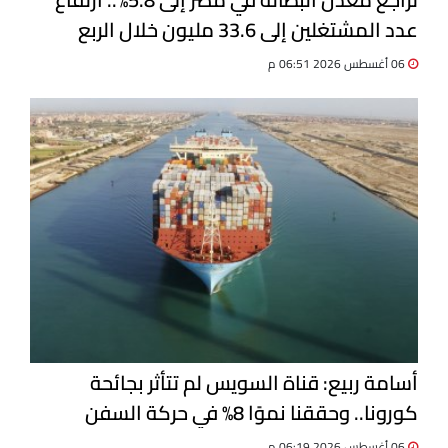
عدد المشتغلين إلى 33.6 مليون خلال الربع
الثاني 2026
06 أغسطس 2026 06:51 م
أسامة ربيع: قناة السويس لم تتأثر بجائحة
كورونا.. وحققنا نموًا 8% في حركة السفن
06 أغسطس 2026 06:19 م