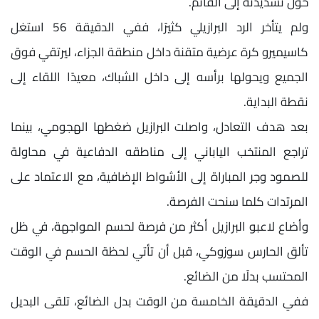
حول تسديدته إلى القائم.
ولم يتأخر الرد البرازيلي كثيرًا، ففي الدقيقة 56 استغل
كاسيميرو كرة عرضية متقنة داخل منطقة الجزاء، ليرتقي فوق
الجميع ويحولها برأسه إلى داخل الشباك، معيدًا اللقاء إلى
نقطة البداية.
بعد هدف التعادل، واصلت البرازيل ضغطها الهجومي، بينما
تراجع المنتخب الياباني إلى مناطقه الدفاعية في محاولة
للصمود وجر المباراة إلى الأشواط الإضافية، مع الاعتماد على
المرتدات كلما سنحت الفرصة.
وأضاع لاعبو البرازيل أكثر من فرصة لحسم المواجهة، في ظل
تألق الحارس سوزوكي، قبل أن تأتي لحظة الحسم في الوقت
المحتسب بدلًا من الضائع.
ففي الدقيقة الخامسة من الوقت بدل الضائع، تلقى البديل