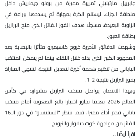
جابرييل مارتينيلي تمريرة مميزة من برونو جيماريش داخل
منطقة الجزاء، ليستلم الكرة بمهارة ثم يسددها ببراعة في
الزاوية البعيدة، مسجلًا هدف الفوز القاتل الذي منح البرازيل
بطاقة العبور.
وشهدت الدقائق الأخيرة خروج كاسيميرو متأثرًا بالإصابة بعد
المجهود الكبير الذي بذله خلال اللقاء، بينما لم يتمكن المنتخب
الياباني من تنظيم هجمة أخيرة لتعديل النتيجة، لتنتهي المباراة
بفوز البرازيل بنتيجة 2-1.
وبهذا الانتصار، يواصل منتخب البرازيل مشواره في كأس
العالم 2026 بعدما تجاوز اختبارًا بالغ الصعوبة أمام منتخب
ياباني قدم أداءً مميزًا، فيما ينتظر "السيليساو" في دور الـ16
الفائز من مواجهة كوت ديفوار والنرويج.
اقرأ أيضًا ..