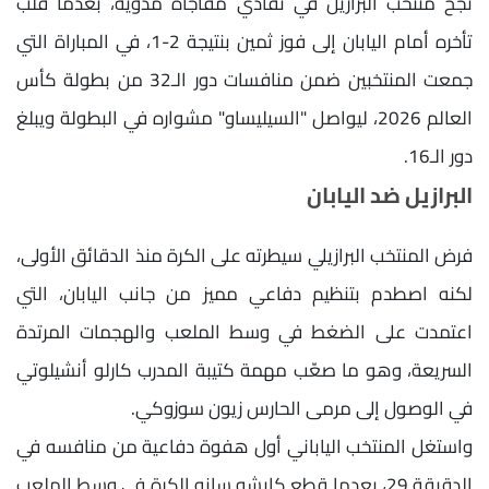
نجح منتخب البرازيل في تفادي مفاجأة مدوية، بعدما قلب
تأخره أمام اليابان إلى فوز ثمين بنتيجة 2-1، في المباراة التي
جمعت المنتخبين ضمن منافسات دور الـ32 من بطولة كأس
العالم 2026، ليواصل "السيليساو" مشواره في البطولة ويبلغ
دور الـ16.
البرازيل ضد اليابان
فرض المنتخب البرازيلي سيطرته على الكرة منذ الدقائق الأولى،
لكنه اصطدم بتنظيم دفاعي مميز من جانب اليابان، التي
اعتمدت على الضغط في وسط الملعب والهجمات المرتدة
السريعة، وهو ما صعّب مهمة كتيبة المدرب كارلو أنشيلوتي
في الوصول إلى مرمى الحارس زيون سوزوكي.
واستغل المنتخب الياباني أول هفوة دفاعية من منافسه في
الدقيقة 29، بعدما قطع كايشو سانو الكرة في وسط الملعب