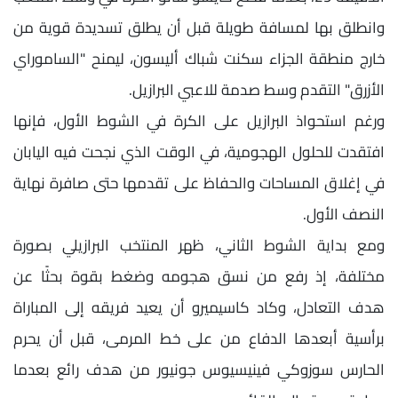
وانطلق بها لمسافة طويلة قبل أن يطلق تسديدة قوية من
خارج منطقة الجزاء سكنت شباك أليسون، ليمنح "الساموراي
الأزرق" التقدم وسط صدمة للاعبي البرازيل.
ورغم استحواذ البرازيل على الكرة في الشوط الأول، فإنها
افتقدت للحلول الهجومية، في الوقت الذي نجحت فيه اليابان
في إغلاق المساحات والحفاظ على تقدمها حتى صافرة نهاية
النصف الأول.
ومع بداية الشوط الثاني، ظهر المنتخب البرازيلي بصورة
مختلفة، إذ رفع من نسق هجومه وضغط بقوة بحثًا عن
هدف التعادل، وكاد كاسيميرو أن يعيد فريقه إلى المباراة
برأسية أبعدها الدفاع من على خط المرمى، قبل أن يحرم
الحارس سوزوكي فينيسيوس جونيور من هدف رائع بعدما