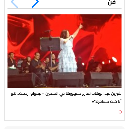
فن
شيرين عبد الوهاب تمازح جمهورها في العلمين: «بيقولوا رجعت.. هو
جمه
أنا كنت مسافرة؟»
ديا
08 أغسطس 2026 10:28 ص
07 أغسطس 2026 07:54 م