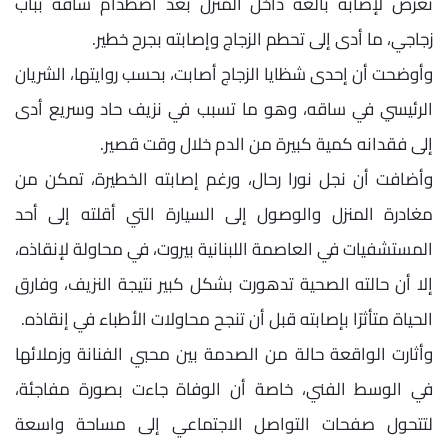
تعرض لإصابة بالغة داخل المنزل بعد اصطدام ساقه بباب
زجاجي، ما أدى إلى تحطم الزجاج وإصابته بجرح خطير.
وأوضحت أن إحدى شظايا الزجاج أصابت، بحسب روايتها، الشريان
الرئيسي في ساقه، وهو ما تسبب في نزيف حاد وسريع أدى
إلى فقدانه كمية كبيرة من الدم خلال وقت قصير.
وأضافت أن نجل نورا رحال، ورغم إصابته الخطيرة، تمكن من
مغادرة المنزل والوصول إلى السيارة التي أقلته إلى أحد
المستشفيات في العاصمة اللبنانية بيروت، في محاولة لإنقاذه،
إلا أن حالته الصحية تدهورت بشكل كبير نتيجة النزيف، وفارق
الحياة متأثرًا بإصابته قبل أن تنجح محاولات الأطباء في إنقاذه.
وأثارت الواقعة حالة من الصدمة بين محبي الفنانة وزملائها
في الوسط الفني، خاصة أن الوفاة جاءت بصورة مفاجئة،
لتتحول صفحات التواصل الاجتماعي إلى مساحة واسعة