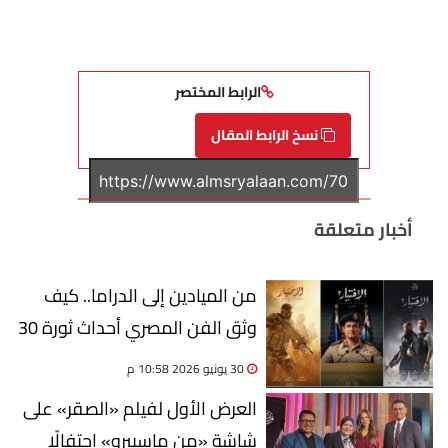
الرابط المختصر
نسخ الرابط المقال
أخبار متعلقة
من الميادين إلى الدراما.. كيف
وثق الفن المصري أحداث ثورة 30
يونيو؟
30 يونيو 2026 10:58 م
العرض الأول لفيلم «الصقر» على
شاشة «من ماسبيرو» احتفالًا