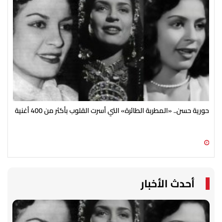
حورية حسن.. «المطربة الطائرة» التي أسرت القلوب بأكثر من 400 أغنية
"مش
الع
09 أغسطس 2026 10:34 ص
09 أغسطس 2026 10:01 ص
أحدث الأخبار