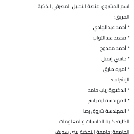
اسم المشروع: منصة التحليل المصرفي الذكية
الفريق:
* أحمد عبدالهادي
* محمد عبدالتواب
* أحمد ممدوح
* جاسي إيميل
* اميره طارق
الإشراف:
* الدكتورة رباب حامد
* المهندسة آية ياسر
* المهندسة شروق رضا
الكلية: كلية الحاسبات والمعلومات
الجامعة: جامعة النهضة ببني سويف