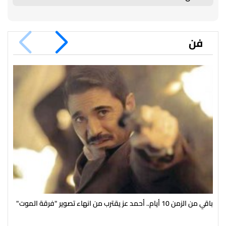
فن
باقي من الزمن 10 أيام.. أحمد عز يقترب من انهاء تصوير "فرقة الموت"
صرا
انط