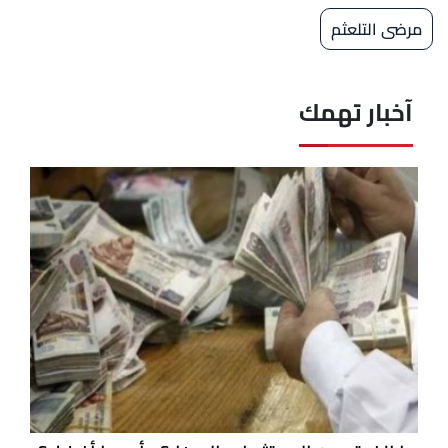
مرضى التلعثم
آخبار تهمك