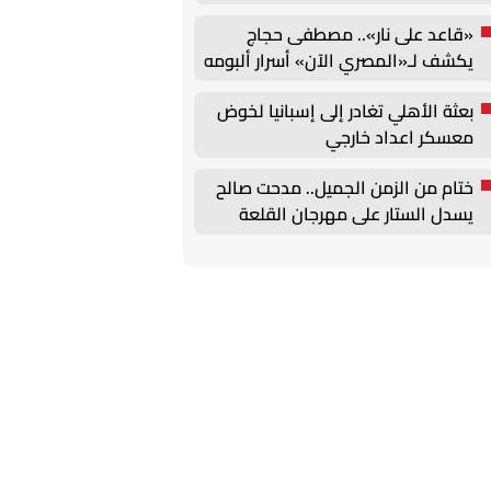
«قاعد على نار».. مصطفى حجاج
يكشف لـ«المصري الآن» أسرار ألبومه
الجديد
بعثة الأهلي تغادر إلى إسبانيا لخوض
معسكر اعداد خارجي
ختام من الزمن الجميل.. مدحت صالح
يسدل الستار على مهرجان القلعة