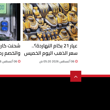
99 جنيهًا
عيار 21 بكام النهاردة؟..
شحنت كارت
سعر الذهب اليوم الخميس
واتخصم رص
6 أغسطس 2026 في مصر
خصم فرق أ
06 أغسطس 2026 05:20 ص
06 أغسطس 2026 12:20 ص
وكيف يُح