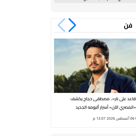
فن
اعد على نار».. مصطفى حجاج يكشف
ختام من الزمن الجميل.. مدحت
«المصري الآن» أسرار ألبومه الجديد
على مهرجان القلعة
06 أغسطس 2026 12:07 م
06 أغسطس 2026 11:54 ص