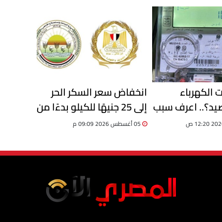
 الكهرباء
انخفاض سعر السكر الحر
يد؟.. اعرف سبب
إلى 25 جنيهًا للكيلو بدءًا من
سعار الكهرباء
غد.. التموين تعلن أماكن
05 أغسطس 2026 09:09 م
سب
الطرح الجديدة