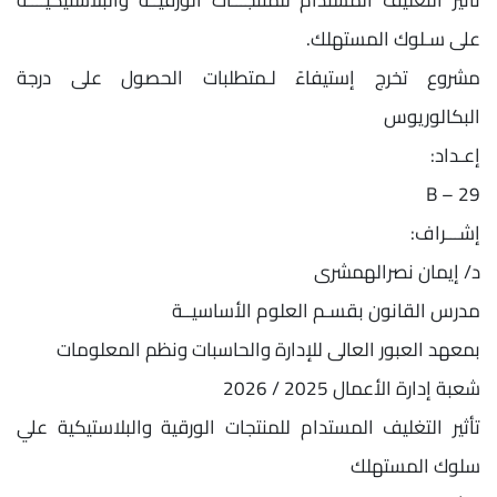
تأثير التغليف المستدام للمنتجـــات الورقيــة والبلاستيكيــــة
على سـلوك المستهلك.
مشروع تخرج إستيفاءً لـمتطلبات الحصول على درجة
البكالوريوس
إعـداد:
29 – B
إشـــراف:
د/ إيمان نصرالهمشرى
مدرس القانون بقسـم العلوم الأساسيــة
بمعهد العبور العالى للإدارة والحاسبات ونظم المعلومات
شعبة إدارة الأعمال 2025 / 2026
تأثير التغليف المستدام للمنتجات الورقية والبلاستيكية علي
سلوك المستهلك