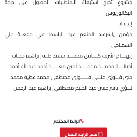
مشروع تخرج استيفاءً الـمتطلبات الحصول على درجة
البكالوريوس
إعــداد
مؤمن ياسرعبد المنعم عبد الباسط علي جمعــة علي
السمـاحي
ريهــــام اشرف كــــامل محمـــد محمد طــه إبراهيم حجـاب
أصالــــة محمـــد محمـــــد آمين معـــــاذ أحمد عبد الله أحمد
منى فـــوزي علـــي فــــــوزي مصطفي محمد عطية محمد
لـــؤي ياسر حسن عبد الحليم مصطفي إبراهيم عبد الرحمن
الرابط المختصر
نسخ الرابط المقال