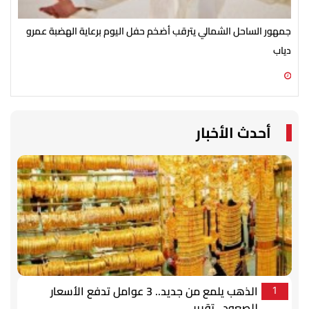
جمهور الساحل الشمالي يترقب أضخم حفل اليوم برعاية الهضبة عمرو
الأ
دياب
الش
07 أغسطس 2026 07:54 م
07 أغسطس 2026 07:43 م
أحدث الأخبار
الذهب يلمع من جديد.. 3 عوامل تدفع الأسعار
1
للصعود.. تقرير