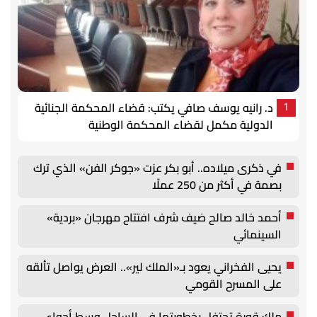
د. رانيه يوسف صافي يكتب: قضاء المحكمة الجنائية
1
الدولية مكمل لقضاء المحكمة الوطنية
في ذكرى ميلاده.. أبو بكر عزت «جوكر الفن» الذي ترك
بصمة في أكثر من 250 عملًا
أحمد خالد صالح ضيف شرف افتتاح مهرجان «بردية»
السينمائي
يحيى الفخراني يعود بـ«الملك لير».. العرض يواصل تألقه
على المسرح القومي
ملك قورة تحتفل بخطوبتها في الساحل وسط أجواء