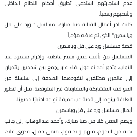
عدم استجابتهم استدعى تطبيق أحكام النظام الداخلي
وشطبهم رسمياً.
كانت اخر أعمال الفنانة صبا مبارك، مسلسل " ورد على فل
وياسمين" الذي تم عرضه مؤخراً
قصة مسلسل ورد على فل وياسمين
المسلسل من تأليف عمرو سمير عاطف، وإخراج محمود عبد
التواب، وتدور أحداثه حول لقاء عابر يجمع بين شخصين ينتميان
إلى عالمين مختلفين، لتقودهما الصدفة إلى سلسلة من
المواقف المتشابكة والمفارقات غير المتوقعة، قبل أن تتطور
العلاقة بينهما إلى قصة حب عميقة تواجه اختبارًا مصيريًا.
أبطال مسلسل ورد على فل وياسمين
ويضم العمل كلا من صبا مبارك، وأحمد عبدالوهاب، إلى جانب
نخبة من النجوم، منهم وليد فواز، ميمى جمال، فدوى عابد،