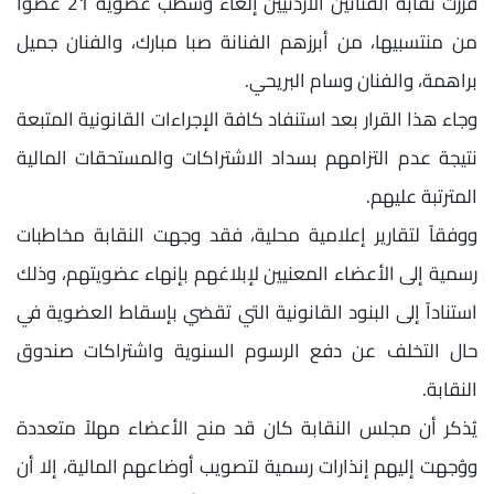
قررت نقابة الفنانين الأردنيين إلغاء وشطب عضوية 21 عضواً
من منتسبيها، من أبرزهم الفنانة صبا مبارك، والفنان جميل
براهمة، والفنان وسام البريحي.
وجاء هذا القرار بعد استنفاد كافة الإجراءات القانونية المتبعة
نتيجة عدم التزامهم بسداد الاشتراكات والمستحقات المالية
المترتبة عليهم.
ووفقاً لتقارير إعلامية محلية، فقد وجهت النقابة مخاطبات
رسمية إلى الأعضاء المعنيين لإبلاغهم بإنهاء عضويتهم، وذلك
استناداً إلى البنود القانونية التي تقضي بإسقاط العضوية في
حال التخلف عن دفع الرسوم السنوية واشتراكات صندوق
النقابة.
يُذكر أن مجلس النقابة كان قد منح الأعضاء مهلاً متعددة
ووُجهت إليهم إنذارات رسمية لتصويب أوضاعهم المالية، إلا أن