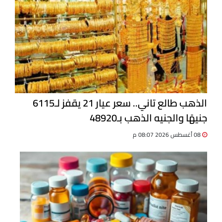
الذهب طالع تاني.. سعر عيار 21 يقفز لـ6115
جنيهًا والجنيه الذهب بـ48920
08 أغسطس 2026 08:07 م