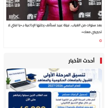
بعد سنوات من الغياب.. نبيلة عبيد تستأنف رحلتها الإذاعية بـ«يا ابنتي لا
تحيريني معك»
ضخم
06 أغسطس 2026 09:15 م
06 أغسطس 2026 05:02 م
أحدث الأخبار