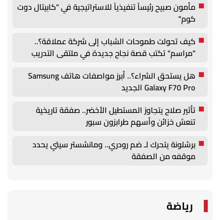
مأمون صبيح رئيساً تنفيذياً للاستراتيجية في "كابيتال دوت
كوم"
كيف تحولت طموحات الشباب إلى شركة عملاقة؟..
"مراسم" تكتب قصة نجاح جديدة في ملتقى التدريب
والتوظيف الزراعي الأول بجامعة دمنهور
هل يستحق الشراء؟.. أبرز مواصفات هاتف Samsung
Galaxy F70 Pro الجديد
تأثير صلاح يتجاوز المستطيل الأخضر.. صفقة تاريخية
تنعش خزائن وأسهم طرابزون سبور
برشلونة يتحرك لـ ضم رودري.. ومانشستر سيتي يحدد
موقفه من الصفقة
رياضة