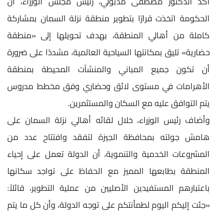
أكد الدكتور مصطفى مدبولي، رئيس مجلس الوزراء، أن
الحكومة اتخذت قرارًا بتطوير منطقة نزلة السمان بمشاركة
كاملة من أهالي المنطقة، بهدف تحويلها إلى «منطقة
حضارية» تليق بمكانتها السياحية العالمية، مشددًا على ضرورة
أن تكون جميع المباني والمنشآت المحيطة بمنطقة
الأهرامات في مستوى لائق وحضاري وفق مخطط مدروس
يتم التوافق عليه مع السكان والمستثمرين.
وأضاف رئيس الوزراء، خلال لقائه أهالي نزلة السمان على
هامش جولته بمحافظة الجيزة لتفقد وافتتاح عدد من
المشروعات الخدمية والتنموية، أن الدولة تعمل على إحياء
المنطقة بطابعها المميز مع الحفاظ على تواجد سكانها
باعتبارهم المستفيدين الأصليين من عملية التطوير، قائلاً:
«جئت إليكم اليوم لطمأنتكم على توجه الدولة، وأن كل ما يتم