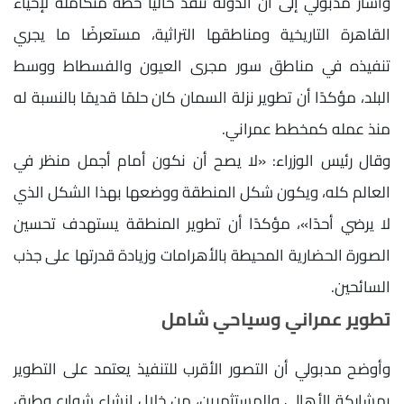
وأشار مدبولي إلى أن الدولة تنفذ حاليًا خطة متكاملة لإحياء
القاهرة التاريخية ومناطقها التراثية، مستعرضًا ما يجري
تنفيذه في مناطق سور مجرى العيون والفسطاط ووسط
البلد، مؤكدًا أن تطوير نزلة السمان كان حلمًا قديمًا بالنسبة له
منذ عمله كمخطط عمراني.
وقال رئيس الوزراء: «لا يصح أن نكون أمام أجمل منظر في
العالم كله، ويكون شكل المنطقة ووضعها بهذا الشكل الذي
لا يرضي أحدًا»، مؤكدًا أن تطوير المنطقة يستهدف تحسين
الصورة الحضارية المحيطة بالأهرامات وزيادة قدرتها على جذب
السائحين.
تطوير عمراني وسياحي شامل
وأوضح مدبولي أن التصور الأقرب للتنفيذ يعتمد على التطوير
بمشاركة الأهالي والمستثمرين، من خلال إنشاء شوارع وطرق