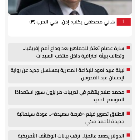
هاني مصطفى يكتب: إذن.. هي الحرب (٣)
1
سارة عصام تعتذر للجماهير بعد وداع أمم إفريقيا..
وتطالب ببيئة احترافية داخل منتخب السيدات
نبيلة عبيد تعود للإذاعة المصرية بمسلسل جديد عن رواية
لإحسان عبد القدوس
محمد صلاح ينتظم في تدريبات طرابزون سبور استعدادًا
للموسم الجديد
انطلاق تصوير فيلم «فرصة سعيدة».. عودة سينمائية
جديدة لأحمد مكي
الدولار يصعد عالميًا.. ترقب بيانات الوظائف الأمريكية