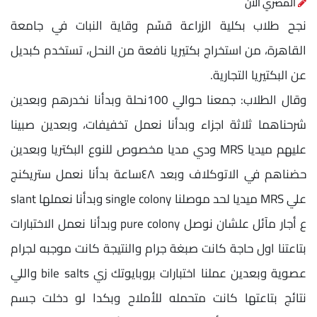
المصري الآن
نجح طلاب بكلية الزراعة قسّم وقاية النبات في جامعة
القاهرة، من استخراج بكتيريا نافعة من النحل، تستخدم كبديل
عن البكتيريا التجارية.
وقال الطلاب: جمعنا حوالي 100نحلة وبدأنا نخدرهم وبعدين
شرحناهما ثلاثة اجزاء وبدأنا نعمل تخفيفات، وبعدين صبينا
عليهم ميديا MRS ودي مديا مخصوص للنوع البكتريا وبعدين
حضناهم في الاتوكلاف وبعد ٤٨ساعة بدأنا نعمل ستريكنج
علي MRS ميديا لحد موصلنا single colony وبدأنا نعملها slant
ع أجار مآئل علشان نوصل pure colony وبدأنا نعمل الاختبارات
بتاعتنا اول حاجة كانت صبغة جرام والنتيجة كانت موجبه لجرام
عصوية وبعدين عملنا اختبارات بروبايوتك زي bile salts واللي
نتائج بتاعتها كانت متحمله للأملاح وبكدا لو دخلت جسم