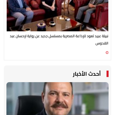
نبيلة عبيد تعود للإذاعة المصرية بمسلسل جديد عن رواية لإحسان عبد
انط
القدوس
مك
07 أغسطس 2026 03:51 م
07 أغسطس 2026 03:12 م
أحدث الأخبار