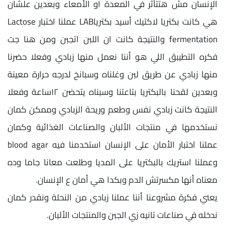
الإنسان مش هتتأثر في المعدة او الأمعاء وبعدين علشان
هي كانت بكتريا لاكتيك أسيد بكترياLAB عملنا اختبار Lactose
fermentation والنتيجة كانت ان اللبن اتجبن ومن هنا جت
فكره التطيبق اللي هو أننا نعمل منها زبادي وفعلا حضرنا
منها زبادي عن طريق لبن وغلناه وسبانخ لدرجه حرارة معينة
وبعدين لقحنا بالبكتريا بتاعتنا وسبناه يتحضن ١٢ساعة وفعلا
النتيجة كانت زبادي نفس وطعم وريحة الزبادي وممكن كمان
نستخدمها في منتجات الألبان والصناعات الغذائية وكمان
عملنا اختبار الأمان على الإنسان استخدمنا فيه blood agar
وعملنا استريك بالبكتريا على المديا وطلعت معانا جاما وده
معناه أنها مكسرتش الدم وبكدا هي أمان ع الإنسان.
يعني فكرة مشروعنا أننا عملنا زبادي من النحلة ونقدر كمان
ندخله في صناعات تانيه زي الجبن والمنتجات الألبان.