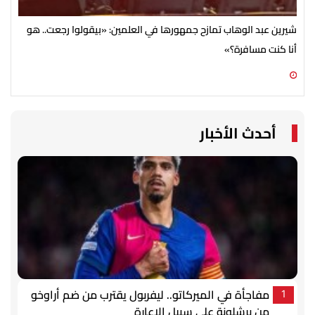
شيرين عبد الوهاب تمازح جمهورها في العلمين: «بيقولوا رجعت.. هو
جمه
أنا كنت مسافرة؟»
ديا
08 أغسطس 2026 10:28 ص
07 أغسطس 2026 07:54 م
أحدث الأخبار
مفاجأة في الميركاتو.. ليفربول يقترب من ضم أراوخو
1
من برشلونة على سبيل الإعارة