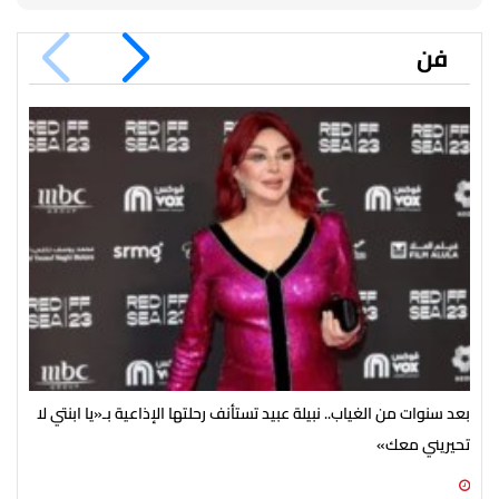
فن
بعد سنوات من الغياب.. نبيلة عبيد تستأنف رحلتها الإذاعية بـ«يا ابنتي لا
تحيريني معك»
ضخم
06 أغسطس 2026 09:15 م
06 أغسطس 2026 05:02 م