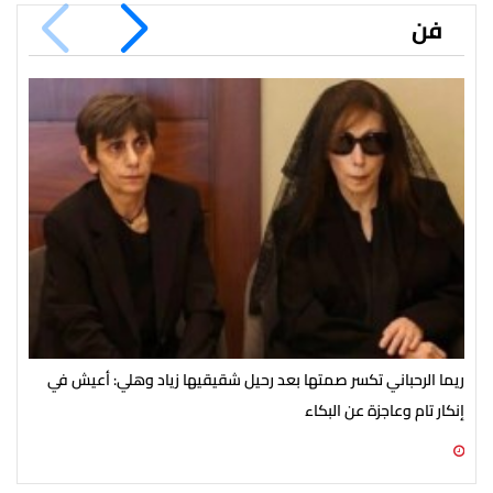
فن
ريما الرحباني تكسر صمتها بعد رحيل شقيقيها زياد وهلي: أعيش في
شير
إنكار تام وعاجزة عن البكاء
أنا
08 أغسطس 2026 11:16 ص
08 أغسطس 2026 10:28 ص