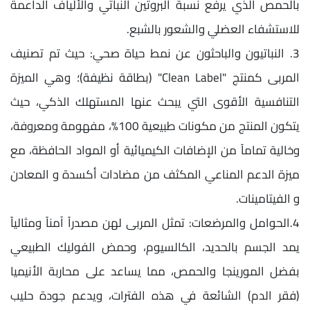
بالحمص الذي يرفع نسبة البروتين النباتي والألياف الداعمة
للاستشفاء العضلي والشعور بالشبع.
3. النباتيون والباحثون عن نمط حياة صحي: حيث تم تصنيف
المربى كمنتج "Clean Label" (بطاقة نظيفة)؛ وهي الميزة
التنافسية الأقوى التي يبحث عنها المستهلك الذكي، حيث
يتكون المنتج من مكونات طبيعية 100%، مفهومة ومعروفة،
وخالية تماماً من الإضافات الكيميائية أو المواد الحافظة، مع
ميزة الدعم المناعي المكثف من مضادات أكسدة و المعادن
و الفيتامينات.
4.الحوامل والمرضعات: تمثل المربى لهن مصدراً آمناً ومثالياً
يمد الجسم بالحديد، الكالسيوم، وحمض الفوليك الطبيعي
بفضل المورينجا والحمص، مما يساعد على محاربة الأنيميا
(فقر الدم) الشائعة في هذه الفترات، ويدعم جودة حليب