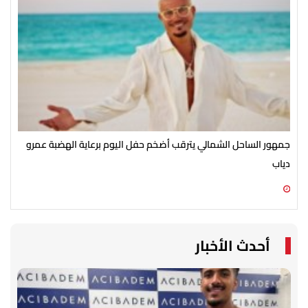
جمهور الساحل الشمالي يترقب أضخم حفل اليوم برعاية الهضبة عمرو
الأ
دياب
الش
07 أغسطس 2026 07:54 م
07 أغسطس 2026 07:43 م
أحدث الأخبار