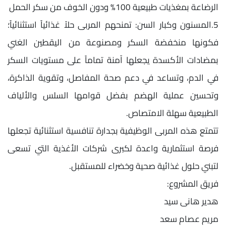
الرضاعة بمغذيات طبيعية 100% ودون الخوف من سكر الحمل
5.المسنون وكبار السن: تمنحهم المربى حلاً غذائياً استثنائياً؛
فكونها منخفضة السكر ومصنوعة من اليقطين الغني
بمضادات الأكسدة يجعلها آمنة تماماً على مستويات السكر
في الدم، وتساعد في دعم صحة المفاصل، وتقوية الذاكرة،
وتحسين عملية الهضم بفضل قوامها السلس والألياف
الطبيعية سهلة الامتصاص.
تتمتع هذه المربى الوظيفية بجدارة تنافسية استثنائية تجعلها
فرصة استثمارية واعدة لكبرى شركات الأغذية التي تسعى
لتبني حلول غذائية صحية وخضراء للمستقبل.
فريق المشروع:
هدير هانى سيد
مريم عصام سعد