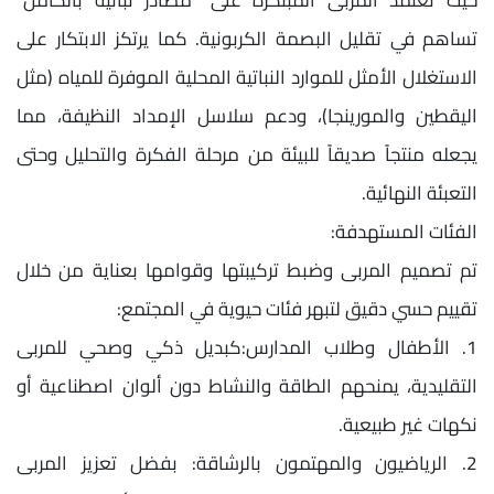
حيث تعتمد المربى المبتكرة على "مصادر نباتية بالكامل"
تساهم في تقليل البصمة الكربونية. كما يرتكز الابتكار على
الاستغلال الأمثل للموارد النباتية المحلية الموفرة للمياه (مثل
اليقطين والمورينجا)، ودعم سلاسل الإمداد النظيفة، مما
يجعله منتجاً صديقاً للبيئة من مرحلة الفكرة والتحليل وحتى
التعبئة النهائية.
الفئات المستهدفة:
تم تصميم المربى وضبط تركيبتها وقوامها بعناية من خلال
تقييم حسي دقيق لتبهر فئات حيوية في المجتمع:
1. الأطفال وطلاب المدارس:كبديل ذكي وصحي للمربى
التقليدية، يمنحهم الطاقة والنشاط دون ألوان اصطناعية أو
نكهات غير طبيعية.
2. الرياضيون والمهتمون بالرشاقة: بفضل تعزيز المربى