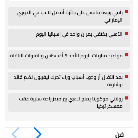
رامي ربيعة ينافس على جائزة أفضل لاعب في الدوري
الإماراتي
الأهلي يكتفي بمران واحد في إسبانيا اليوم
مواعيد مباريات اليوم الأحد 9 أغسطس والقنوات الناقلة
بعد انتقال أراوخو.. أسباب وراء تحرك ليفربول لضم قائد
برشلونة
رولاني موكوينا يمنح لاعبي بيراميدز راحة سلبية عقب
معسكر تركيا
فن