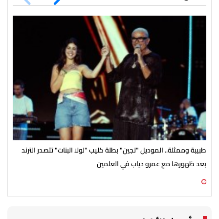
طبيبة وممثلة.. الموديل "لجين" بطلة كليب "لولا البنات" تتصدر الترند
باقي من الزمن
بعد ظهورها مع عمرو دياب في العلمين
09 أغسطس 2026 12:44 م
09 أغسطس 2026 11:54 ص