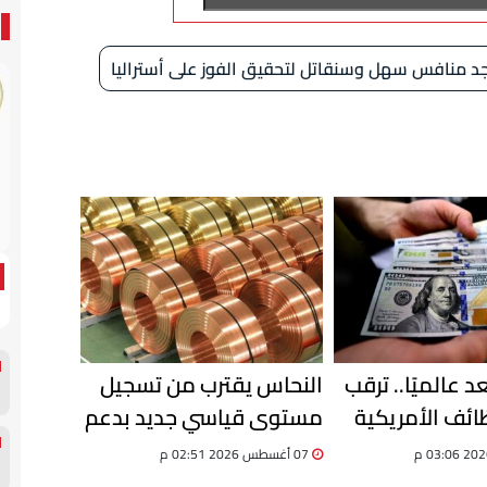
جد منافس سهل وسنقاتل لتحقيق الفوز على أستراليا
د عالميًا.. ترقب
النحاس يقترب من تسجيل
ظائف الأمريكية
مستوى قياسي جديد بدعم
 العملة
من تراجع المعروض عالميًا
07 أغسطس 2026 02:51 م