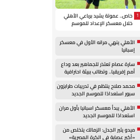
خاص.. عموتة يشيد برباعي الأهلي
1
خلال معسكر الإعداد للموسم
الجديد
الأهلي ينهي مرانه الأول في معسكر
إسبانيا
سارة عصام تعتذر للجماهير بعد وداع
أمم إفريقيا.. وتطالب ببيئة احترافية
داخل منتخب السيدات
محمد صلاح ينتظم في تدريبات طرابزون
سبور استعدادًا للموسم الجديد
الأهلي يبدأ معسكر اسبانيا بأول مران
استعدادًا للموسم الجديد
ميدو يثير الجدل: الزمالك يتخلص من
«أكبر عصابة في الكرة المصرية»