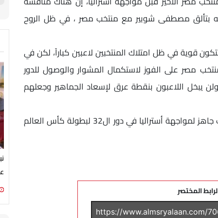
خب مصر الأخير قبل مواجهة أستراليا، إن هناك منافسة
دته بتألق مصطفى شوبير مع منتخب مصر ، في ظل الروح
تكون قوية في ظل امتلاك المنتخبين لاعبين كباراً، لكن في
تخب مصر على الفوز لاستكمال المشوار والوصول للدور
ولن يبخل اللاعبون بنقطة عرق لإسعاد الجماهير وجعلهم
وأكد محمد هاني لاعب منتخب مصر، أن المنتخب جاهز لمواجهة أستراليا في دور ال32 لبطولة كأس العالم
نب
عن
لرابط المختصر