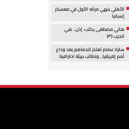
الأهلي ينهي مرانه الأول في معسكر
إسبانيا
هاني مصطفى يكتب: إذن.. هي
الحرب (٣)
سارة عصام تعتذر للجماهير بعد وداع
أمم إفريقيا.. وتطالب ببيئة احترافية
داخل منتخب السيدات