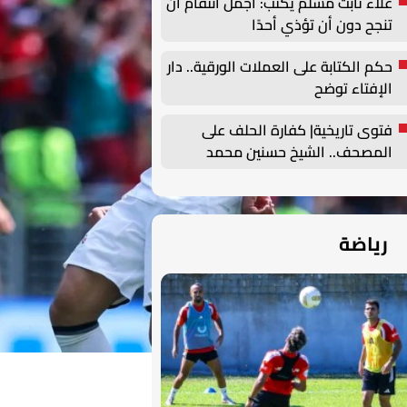
علاء ثابت مسلم يكتب: أجمل انتقام أن
تنجح دون أن تؤذي أحدًا
حكم الكتابة على العملات الورقية.. دار
الإفتاء توضح
فتوى تاريخية| كفارة الحلف على
المصحف.. الشيخ حسنين محمد
مخلوف يوضح
رياضة