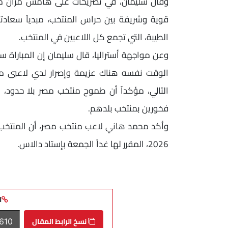
وقال سليمان، في تصريحات على هامش مران منت
قوية وشريفة بين حراس المنتخب، مبدياً سعا
الطيبة، التي تجمع كل اللاعبين في المنتخب.
وعن مواجهة أستراليا، قال سليمان إن المباراة س
الوقت نفسه هناك عزيمة وإصرار لدي لاعبى من
التالي، مؤكداً أن طموح منتخب مصر بلا حدود، 
فخورين بمنتخب بلدهم.
2026، المقرر لها غداً الجمعة بإستاد دالاس.
ا
نسخ الرابط المقال