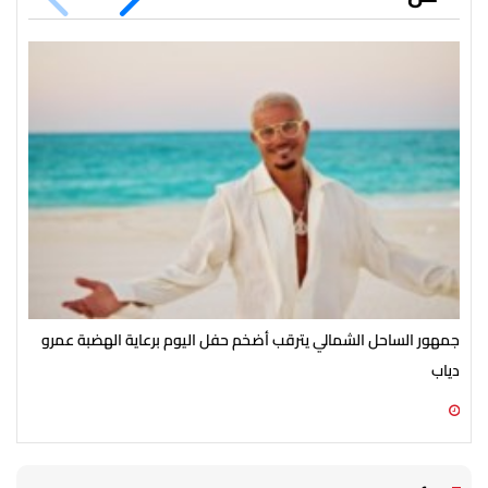
جمهور الساحل الشمالي يترقب أضخم حفل اليوم برعاية الهضبة عمرو
الأ
دياب
الش
07 أغسطس 2026 07:54 م
07 أغسطس 2026 07:43 م