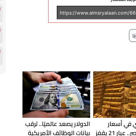
ًا
ي في أسعار
الدولار يصعد عالميًا.. ترقب
الذهب بمصر.. عيار 21 يقفز
بيانات الوظائف الأمريكية