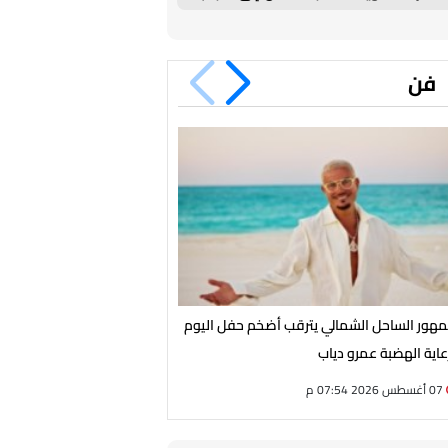
الأهلي
فن
هور الساحل الشمالي يترقب أضخم حفل اليوم
الأحد.. أحمد شيبة يحيي حفلًا غ
عاية الهضبة عمرو دياب
مارسيليا بيتش بالساحل الشما
07 أغسطس 2026 07:54 م
07 أغسطس 2026 07:43 م