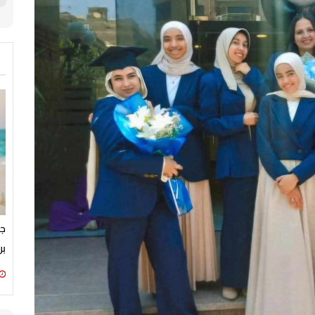
جم
بر