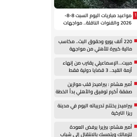
مواعيد مباريات اليوم السبت 8-8-
1
2026 والقنوات الناقلة.. مواجهات
قوية في الوديات وكأس الرابطة
220 ألف يورو وحقوق البث.. مكاسب
مالية كبيرة للأهلي من مواجهة
برشلونة في كأس خوان جامبر
مبيت...الإسماعيلي يقترب من إنهاء
أزمة القيد.. 3 قضايا دولية فقط
أمير هشام : بيراميدز قلب موازين
صفقة أكرم توفيق والأهلي بدأ الخطة
البديلة
بيراميدز يختتم تدريباته اليوم في مدينة
ريزا التركية
أمير هشام: بيزيرا يرفض العودة
للزمالك ويتمسك بالانتقال إلى شباب