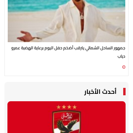
جمهور الساحل الشمالي يترقب أضخم حفل اليوم برعاية الهضبة عمرو
الأ
دياب
الش
07 أغسطس 2026 07:54 م
07 أغسطس 2026 07:43 م
أحدث الأخبار