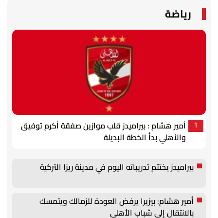
رياضة
أمير هشام : بيراميدز قلب موازين صفقة أكرم توفيق
1
والأهلي بدأ الخطة البديلة
بيراميدز يختتم تدريباته اليوم في مدينة ريزا التركية
أمير هشام: بيزيرا يرفض العودة للزمالك ويتمسك
بالانتقال إلى شباب الأهلي