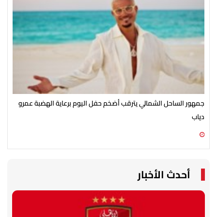
جمهور الساحل الشمالي يترقب أضخم حفل اليوم برعاية الهضبة عمرو
الأ
دياب
الش
07 أغسطس 2026 07:54 م
07 أغسطس 2026 07:43 م
أحدث الأخبار