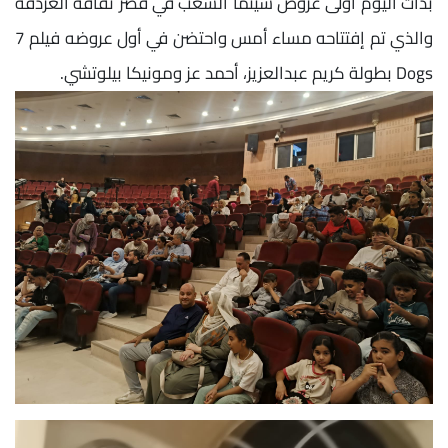
بدأت اليوم أولى عروض سينما الشعب في قصر ثقافة الغردقة
والذي تم إفتتاحه مساء أمس واحتضن في أول عروضه فيلم 7
Dogs بطولة كريم عبدالعزيز، أحمد عز ومونيكا بيلوتشي.