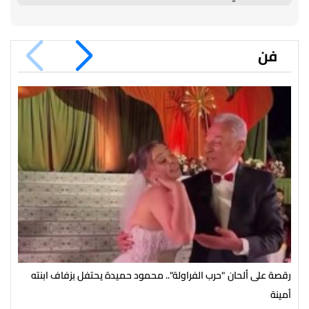
فن
رقصة على ألحان "حرب الفراولة".. محمود حميدة يحتفل بزفاف ابنته
مصط
أمينة