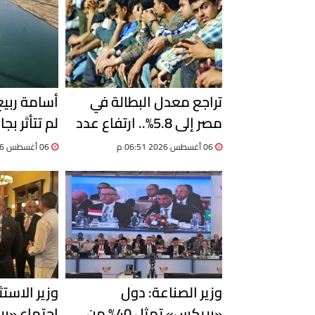
تراجع معدل البطالة في
أسامة ربي
مصر إلى 5.8%.. ارتفاع عدد
لم تتأثر بجا
المشتغلين إلى 33.6 مليون
06 أغسطس 2026 06:51 م
06 أغسطس 2026 06:19 م
خلال الربع الثاني 2026
السفن
وزير الصناعة: دول
وزير الاست
«بريكس» تمثل 40% من
اجتماع «بر