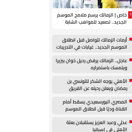
خاص | الزمالك يرسم ملامح الموسم
1
الجديد.. تصعيد للمواهب الشابة
وتحركات لتجديد عقود الركائز
أزمات الزمالك تتواصل قبل انطلاق
الموسم الجديد.. غيابات في التدريبات
وأزمة بيزيرا
عاجل.. الزمالك يرفض رحيل خوان بيزيرا
ويتمسك باستمراره
الأهلي يوجه الشكر للتونسي بن
رمضان ويعلن رحيله عن الفريق
المصري البورسعيدي يسقط أمام
القناة وديًا قبل انطلاق الموسم
الجديد
عدلي وعبد العزيز يستقبلان بعثة
الأهلي في إسبانيا