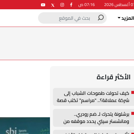
07:16 ص
لمزيد
الأكثر قراءة
كيف تحولت طموحات الشباب إلى
شركة عملاقة؟.. "مراسم" تكتب قصة
نجاح جديدة في ملتقى التدريب
برشلونة يتحرك لـ ضم رودري..
والتوظيف الزراعي الأول بجامعة
ومانشستر سيتي يحدد موقفه من
دمنهور
الصفقة