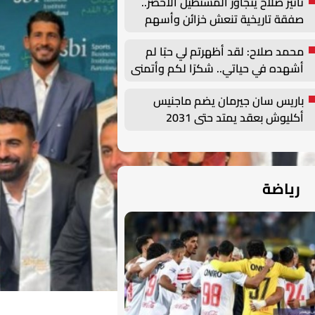
تأثير صلاح يتجاوز المستطيل الأخضر..
صفقة تاريخية تنعش خزائن وأسهم
طرابزون سبور
محمد صلاح: لقد أظهرتم لي حبًا لم
أشهده في حياتي.. شكرًا لكم وأتمنى
أن أصنع التاريخ هنا
باريس سان جيرمان يضم ماجنيس
أكليوش بعقد يمتد حتى 2031
رياضة