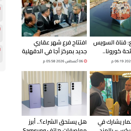
ع: قناة السويس
افتتاح فرع شهر عقاري
ئحة كورونا..
جديد بمركز أجا في الدقهلية
وحققنا نموًا 8% في حركة
لتقديم خدمات التوثيق
06 أغسطس 2026 05:58 م
الرقمية
ثمار يشارك في
هل يستحق الشراء؟.. أبرز
يكس» بالهند..
مواصفات هاتف Samsung