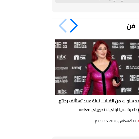
فن
د سنوات من الغياب.. نبيلة عبيد تستأنف رحلتها
من الهضبة لـ شيرين وكايروكي
إذاعية بـ«يا ابنتي لا تحيريني معك»
يشتعل بـ 4 حفلات ضخمة الجمعة
06 أغسطس 2026 09:15 م
06 أغسطس 2026 05:02 م