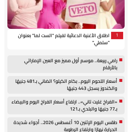
اطلاق الأغنية الدعائية لفيلم "الست لما" بعنوان
1
"سلملي"
رامي ربيعة.. موسم أول مميز مع العين الإماراتي
بالأرقام
أسعار اللحوم اليوم.. بكام الكيلو؟ الضاني بـ481 جنيهًا
والكندوز يسجل 443 جنيهًا
«الفراخ غليت تاني».. ارتفاع أسعار الفراخ اليوم والبيضاء
بـ77 جنيهًا والبلدي بـ121
طقس اليوم الإثنين 10 أغسطس 2026.. أجواء شديدة
الحرارة نهارًا وارتفاع الرطوبة